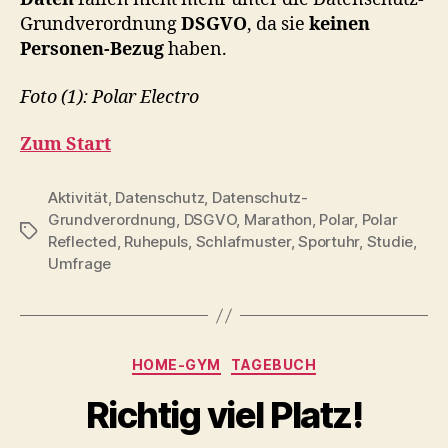
Grundverordnung
DSGVO
, da sie
keinen
Personen-Bezug
haben.
Foto (1): Polar Electro
Zum Start
Aktivität
,
Datenschutz
,
Datenschutz-
Grundverordnung
,
DSGVO
,
Marathon
,
Polar
,
Polar
Schlagwörter
Reflected
,
Ruhepuls
,
Schlafmuster
,
Sportuhr
,
Studie
,
Umfrage
V
Kategorien
HOME-GYM
TAGEBUCH
o
n
Richtig viel Platz!
b
-