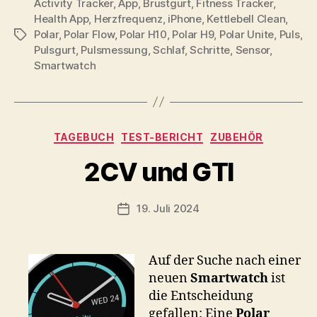
Activity Tracker
,
App
,
Brustgurt
,
Fitness Tracker
,
Health App
,
Herzfrequenz
,
iPhone
,
Kettlebell Clean
,
Polar
,
Polar Flow
,
Polar H10
,
Polar H9
,
Polar Unite
,
Puls
,
Schlagwörter
Pulsgurt
,
Pulsmessung
,
Schlaf
,
Schritte
,
Sensor
,
Smartwatch
V
Kategorien
TAGEBUCH
TEST-BERICHT
ZUBEHÖR
o
n
2CV und GTI
b
-
s
Beitragsautor
19. Juli 2024
Beitragsdatum
c
h
o
Auf der Suche nach einer
o
neuen
Smartwatch
ist
n
die Entscheidung
gefallen: Eine
Polar