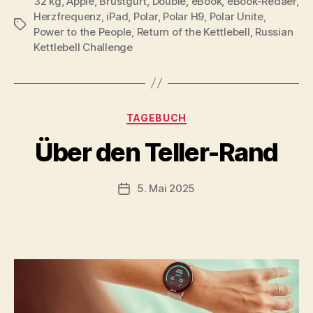
32 kg
,
Apple
,
Brustgurt
,
Double
,
eBook
,
eBook-Redaer
,
Herzfrequenz
,
iPad
,
Polar
,
Polar H9
,
Polar Unite
,
Schlagwörter
Power to the People
,
Return of the Kettlebell
,
Russian
Kettlebell Challenge
V
Kategorien
TAGEBUCH
o
n
Über den Teller-Rand
b
-
s
Beitragsautor
5. Mai 2025
Beitragsdatum
c
h
o
o
n