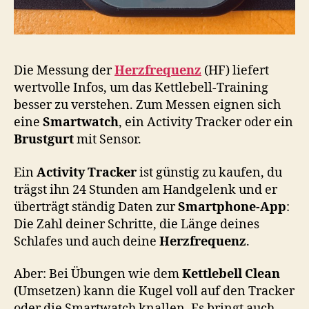
Die Messung der
Herzfrequenz
(HF) liefert
wertvolle Infos, um das Kettlebell-Training
besser zu verstehen. Zum Messen eignen sich
eine
Smartwatch
, ein Activity Tracker oder ein
Brustgurt
mit Sensor.
Ein
Activity Tracker
ist günstig zu kaufen, du
trägst ihn 24 Stunden am Handgelenk und er
überträgt ständig Daten zur
Smartphone-App
:
Die Zahl deiner Schritte, die Länge deines
Schlafes und auch deine
Herzfrequenz
.
Aber: Bei Übungen wie dem
Kettlebell Clean
(Umsetzen) kann die Kugel voll auf den Tracker
oder die Smartwatch knallen. Es bringt auch