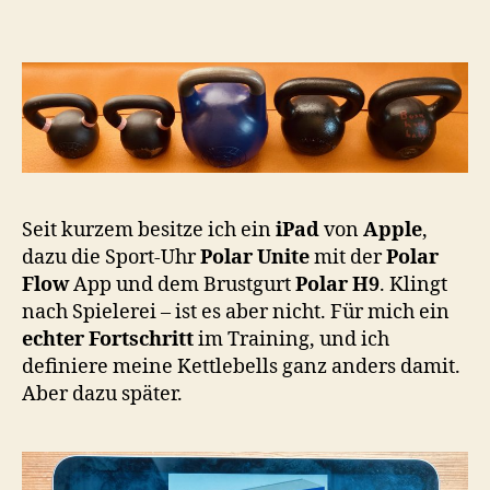
o
o
n
Seit kurzem besitze ich ein
iPad
von
Apple
,
dazu die Sport-Uhr
Polar Unite
mit der
Polar
Flow
App und dem Brustgurt
Polar H9
. Klingt
nach Spielerei – ist es aber nicht. Für mich ein
echter Fortschritt
im Training, und ich
definiere meine Kettlebells ganz anders damit.
Aber dazu später.