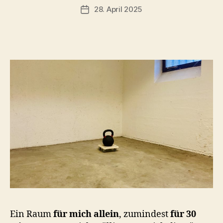
s
Beitragsautor
28. April 2025
Beitragsdatum
c
h
o
o
n
Ein Raum
für mich allein
, zumindest
für 30