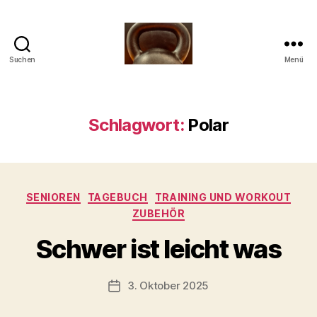
Suchen
Menü
Meine
Reise
mit
der
Schlagwort:
Polar
Kettlebell
Kategorien
SENIOREN
TAGEBUCH
TRAINING UND WORKOUT
V
ZUBEHÖR
o
n
Schwer ist leicht was
b
-
s
Beitragsautor
3. Oktober 2025
Beitragsdatum
c
h