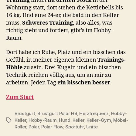
Training
findet
im dritten Stock
in der
Wohnung statt, dort stehen die Kettlebells bis
16 kg. Und eine 24-er, die bald in den Keller
muss.
Schweres Training
, also alles, was
richtig zieht und fordert, gibt’s im Hobby-
Raum.
Dort habe ich Ruhe, Platz und ein bisschen das
Gefühl, in meiner eigenen kleinen
Trainings-
Höhle
zu sein. Drei Kugeln und ein bisschen
Technik reichen völlig aus, um an mir zu
arbeiten. Jeden Tag
ein bisschen besser
.
Zum Start
Brustgurt
,
Brustgurt Polar H9
,
Herzfrequenz
,
Hobby-
Keller
,
Hobby-Raum
,
Hund
,
Keller
,
Keller-Gym
,
Möbel-
Schlagwörter
Roller
,
Polar
,
Polar Flow
,
Sportuhr
,
Unite