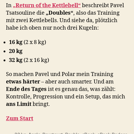
In
„Return of the Kettlebell“
beschreibt Pavel
Tsatsouline die
„Doubles“
, also das Training
mit zwei Kettlebells. Und siehe da, plötzlich
habe ich oben nur noch drei Kugeln:
16 kg
(2 x 8 kg)
20 kg
32 kg
(2 x 16 kg)
So machen Pavel und Polar mein Training
etwas härter
– aber auch smarter. Und am
Ende des Tages
ist es genau das, was zählt:
Kontrolle, Progression und ein Setup, das mich
ans Limit
bringt.
Zum Start