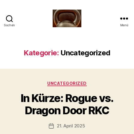
Suchen
Menü
Meine
Reise
mit
der
Kategorie:
Uncategorized
Kettlebell
Kategorien
UNCATEGORIZED
V
In Kürze: Rogue vs.
o
n
Dragon Door RKC
b
-
s
Beitragsautor
21. April 2025
Beitragsdatum
c