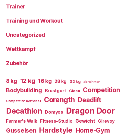
Trainer
Training und Workout
Uncategorized
Wettkampf
Zubehör
12 kg
8 kg
16 kg
28 kg
32 kg
abnehmen
Competition
Bodybuilding
Brustgurt
Clean
Corength
Deadlift
Competition Kettlebell
Dragon Door
Decathlon
Domyos
Gewicht
Farmer's Walk
Fitness-Studio
Girevoy
Hardstyle
Home-Gym
Gusseisen