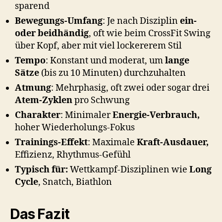
sparend
Bewegungs-Umfang
: Je nach Disziplin
ein-
oder beidhändig
, oft wie beim CrossFit Swing
über Kopf, aber mit viel lockererem Stil
Tempo
: Konstant und moderat, um
lange
Sätze
(bis zu 10 Minuten) durchzuhalten
Atmung
: Mehrphasig, oft zwei oder sogar drei
Atem-Zyklen
pro Schwung
Charakter
: Minimaler
Energie-Verbrauch,
hoher Wiederholungs-Fokus
Trainings-Effekt
: Maximale
Kraft-Ausdauer,
Effizienz, Rhythmus-Gefühl
Typisch für:
Wettkampf-Disziplinen wie
Long
Cycle
, Snatch, Biathlon
Das Fazit