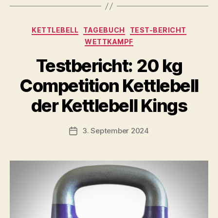
Kategorien
KETTLEBELL
TAGEBUCH
TEST-BERICHT
WETTKAMPF
Testbericht: 20 kg
V
Competition Kettlebell
o
n
der Kettlebell Kings
b
-
s
Beitragsautor
3. September 2024
Beitragsdatum
c
h
o
o
n