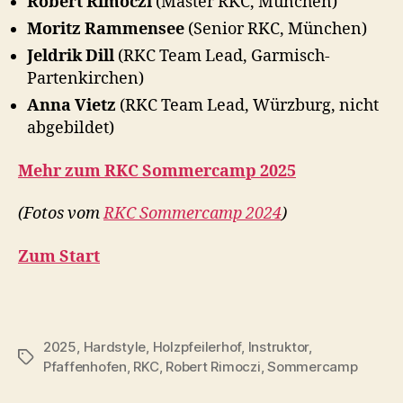
Robert Rimoczi
(Master RKC, München)
Moritz Rammensee
(Senior RKC, München)
Jeldrik Dill
(RKC Team Lead, Garmisch-
Partenkirchen)
Anna Vietz
(RKC Team Lead, Würzburg, nicht
abgebildet)
Mehr zum RKC Sommercamp 2025
(Fotos vom
RKC Sommercamp 2024
)
Zum Start
2025
,
Hardstyle
,
Holzpfeilerhof
,
Instruktor
,
Schlagwörter
Pfaffenhofen
,
RKC
,
Robert Rimoczi
,
Sommercamp