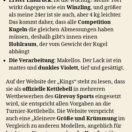
Erster Eindruck:
Ist die wuchtig! Meine 16er
wirkt dagegen wie ein
Winzling
, und größer
als meine 24er ist sie auch, aber 4 kg leichter.
Das kommt daher, dass alle
Competition
Kugeln
die gleichen Abmessungen haben
müssen, deshalb gibt’s innen einen
Hohlraum
, der vom Gewicht der Kugel
abhängt
Die Verarbeitung
: Makellos. Der Lack ist ein
mattes und
dunkles Violett
, tief und gesättigt.
Auf der Website der „Kings“ steht zu lesen, dass
sie als
offizielle Kettlebell
in mehreren
Wettbewerben des
Girevoy Sports
eingesetzt
wird, sie entspricht allen Vorgaben an die
Turnier-Kettlebells. Die Website verspricht
auch eine „kleinere
Größe und Krümmung
im
Vergleich zu anderen Modellen, angeblich für