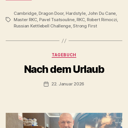
Cambridge
,
Dragon Door
,
Hardstyle
,
John Du Cane
,
Master RKC
,
Pavel Tsatsouline
,
RKC
,
Robert Rimoczi
,
Schlagwörter
Russian Kettlebell Challenge
,
Strong First
V
Kategorien
TAGEBUCH
o
n
Nach dem Urlaub
b
-
s
Beitragsautor
22. Januar 2026
Beitragsdatum
c
h
o
o
n