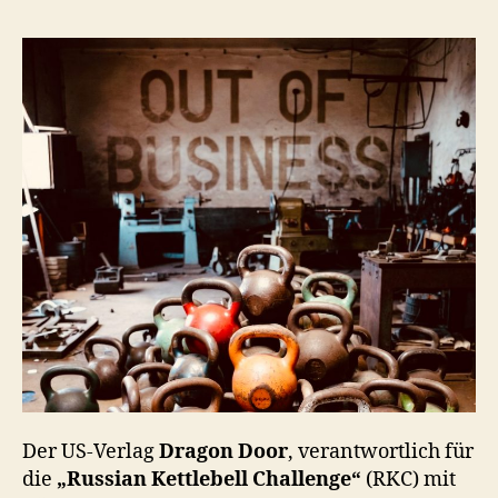
h
o
o
n
Der US-Verlag
Dragon Door
, verantwortlich für
die
„Russian Kettlebell Challenge“
(RKC) mit