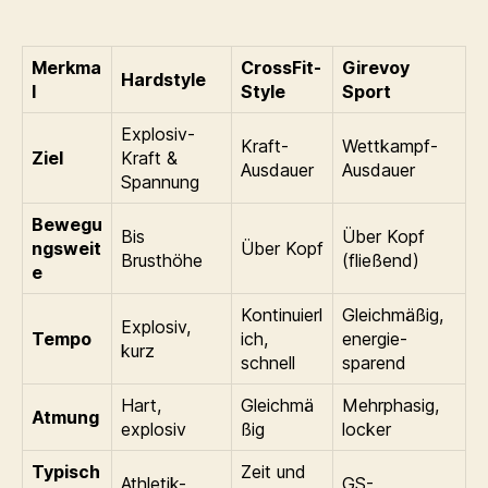
Merkma
CrossFit-
Girevoy
Hardstyle
l
Style
Sport
Explosiv-
Kraft-
Wettkampf-
Ziel
Kraft &
Ausdauer
Ausdauer
Spannung
Bewegu
Bis
Über Kopf
ngsweit
Über Kopf
Brusthöhe
(fließend)
e
Kontinuierl
Gleichmäßig,
Explosiv,
Tempo
ich,
energie-
kurz
schnell
sparend
Hart,
Gleichmä
Mehrphasig,
Atmung
explosiv
ßig
locker
Typisch
Zeit und
Athletik-
GS-