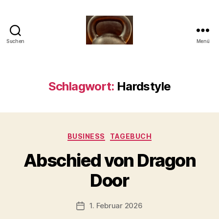
Suchen
Menü
Meine
Reise
mit
der
Schlagwort:
Hardstyle
Kettlebell
Kategorien
BUSINESS
TAGEBUCH
V
Abschied von Dragon
o
n
Door
b
-
s
Beitragsautor
1. Februar 2026
Beitragsdatum
c