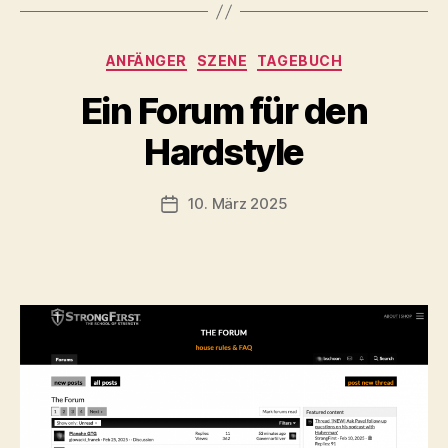
Kategorien
ANFÄNGER
SZENE
TAGEBUCH
V
Ein Forum für den
o
n
Hardstyle
b
-
s
Beitragsautor
10. März 2025
Beitragsdatum
c
h
o
o
n