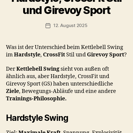
n
und Girevoy Sport
b
-
s
Beitragsautor
12. August 2025
Beitragsdatum
c
h
o
Was ist der Unterschied beim Kettlebell Swing
o
im
Hardstyle
,
CrossFit
Stil und
Girevoy Sport
?
n
Der
Kettlebell Swing
sieht von außen oft
ähnlich aus, aber Hardstyle, CrossFit und
Girevoy Sport (GS) haben unterschiedliche
Ziele
, Bewegungs-Abläufe und eine andere
Trainings-Philosophie.
Hardstyle Swing
Ziel:
Maximale Kraft
, Spannung, Explosivität