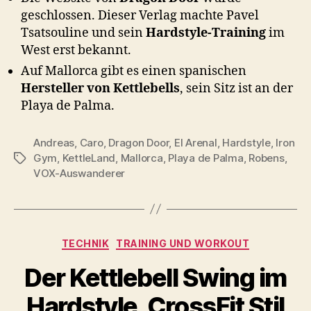
geschlossen. Dieser Verlag machte Pavel
Tsatsouline und sein
Hardstyle-Training
im
West erst bekannt.
Auf Mallorca gibt es einen spanischen
Hersteller von Kettlebells
, sein Sitz ist an der
Playa de Palma.
Andreas
,
Caro
,
Dragon Door
,
El Arenal
,
Hardstyle
,
Iron
Gym
,
KettleLand
,
Mallorca
,
Playa de Palma
,
Robens
,
Schlagwörter
VOX-Auswanderer
Kategorien
TECHNIK
TRAINING UND WORKOUT
Der Kettlebell Swing im
V
Hardstyle, CrossFit Stil
o