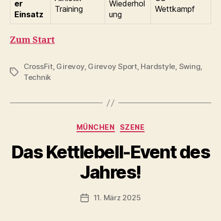
er
Wiederhol
Training
Wettkampf
Einsatz
ung
Zum Start
CrossFit
,
Girevoy
,
Girevoy Sport
,
Hardstyle
,
Swing
,
Schlagwörter
Technik
Kategorien
MÜNCHEN
SZENE
V
Das Kettlebell-Event des
o
n
Jahres!
b
-
s
Beitragsautor
11. März 2025
Beitragsdatum
c
h