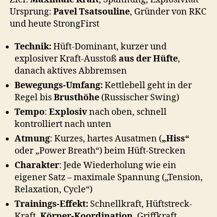
Ursprung:
Pavel Tsatsouline
, Gründer von RKC
und heute StrongFirst
Technik:
Hüft-Dominant, kurzer und
explosiver Kraft-Ausstoß
aus der Hüfte
,
danach aktives Abbremsen
Bewegungs-Umfang:
Kettlebell geht in der
Regel bis
Brusthöhe
(Russischer Swing)
Tempo
:
Explosiv
nach oben, schnell
kontrolliert nach unten
Atmung
: Kurzes, hartes Ausatmen (
„Hiss“
oder „Power Breath“) beim Hüft-Strecken
Charakter
: Jede Wiederholung wie ein
eigener Satz – maximale Spannung („Tension,
Relaxation, Cycle“)
Trainings-Effekt:
Schnellkraft, Hüftstreck-
Kraft,
Körper-Koordination
, Griffkraft