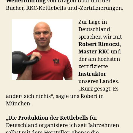
Weiterführung
von Dragon Door und der
Bücher, RKC-Kettlebells und -Zertifizierungen.
Zur Lage in
Deutschland
sprachen wir mit
Robert Rimoczi
,
Master RKC
und
der am höchsten
zertifizierte
Instruktor
unseres Landes.
„Kurz gesagt: Es
ändert sich nichts“, sagte uns Robert in
München.
„Die
Produktion der Kettlebells
für
Deutschland organisiere ich seit Jahrzehnten
selbst mit dem Hersteller, ebenso die