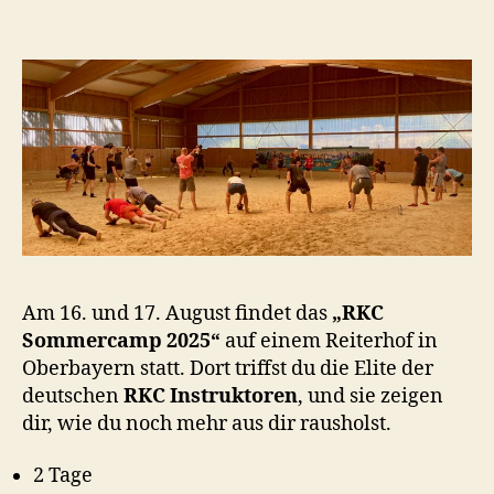
o
o
n
Am 16. und 17. August findet das
„RKC
Sommercamp 2025“
auf einem Reiterhof in
Oberbayern statt. Dort triffst du die Elite der
deutschen
RKC Instruktoren
, und sie zeigen
dir, wie du noch mehr aus dir rausholst.
2 Tage