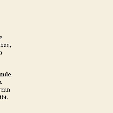
e
iben,
in
ünde
,
.
wenn
ibt.