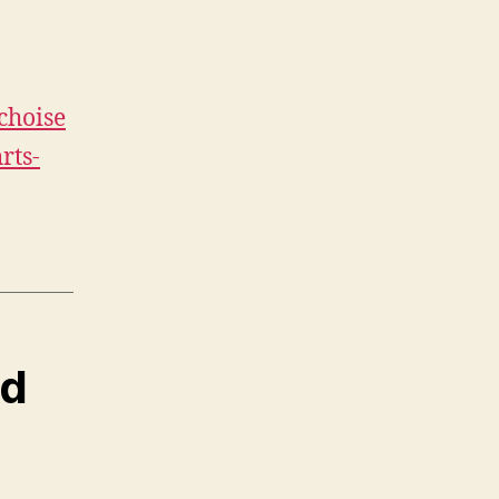
choise
rts-
nd