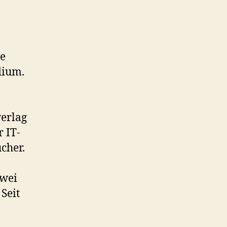
ne
dium.
verlag
 IT-
cher.
Zwei
Seit