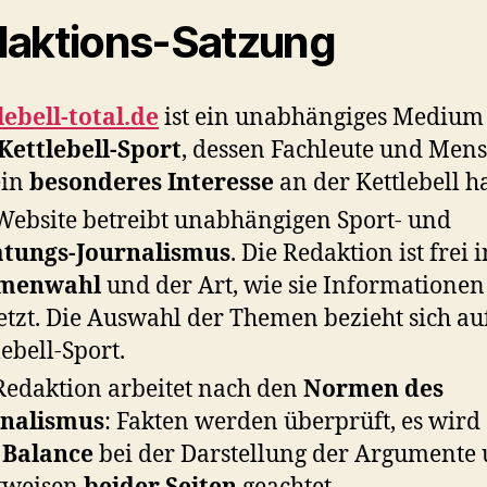
aktions-Satzung
lebell-total.de
ist ein unabhängiges Medium
Kettlebell-Sport
, dessen Fachleute und Men
ein
besonderes Interesse
an der Kettlebell h
Website betreibt unabhängigen Sport- und
atungs-Journalismus
. Die Redaktion ist frei 
menwahl
und der Art, wie sie Informationen
tzt. Die Auswahl der Themen bezieht sich au
lebell-Sport.
Redaktion arbeitet nach den
Normen des
rnalismus
: Fakten werden überprüft, es wird
e
Balance
bei der Darstellung der Argumente