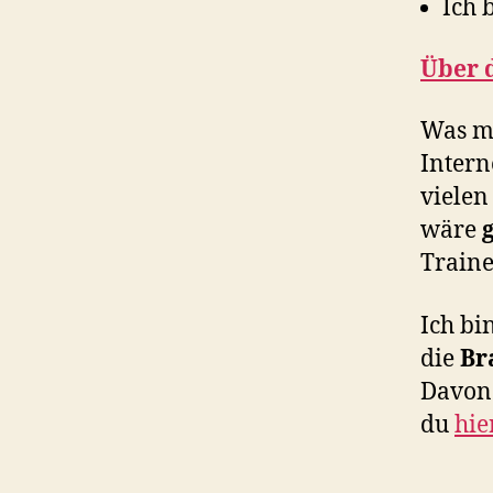
Ich 
Über d
Was mö
Intern
vielen
wäre
Traine
Ich bi
die
Br
Davon 
du
hie