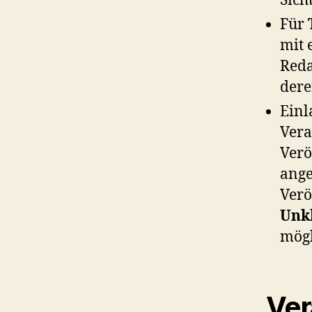
Sich
Für
mit 
Reda
der
Ein
Vera
Verö
ange
Verö
Unk
mögl
Ver