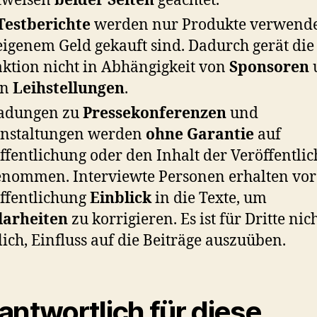
tweisen
beider Seiten
geachtet.
Testberichte
werden nur Produkte verwendet
eigenem Geld gekauft sind. Dadurch gerät die
ktion nicht in Abhängigkeit von
Sponsoren
en
Leihstellungen
.
ladungen zu
Pressekonferenzen
und
nstaltungen werden
ohne Garantie
auf
ffentlichung oder den Inhalt der Veröffentli
nommen. Interviewte Personen erhalten vor
ffentlichung
Einblick
in die Texte, um
larheiten
zu korrigieren. Es ist für Dritte nic
ich, Einfluss auf die Beiträge auszuüben.
antwortlich für diese