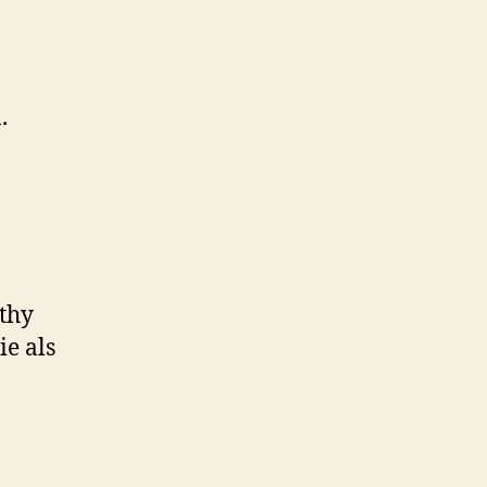
.
thy
ie als