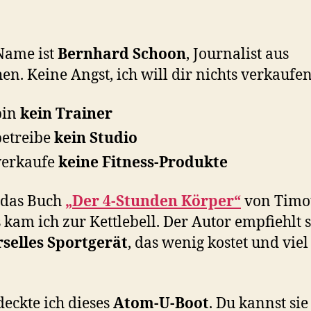
Name ist
Bernhard Schoon
, Journalist aus
n. Keine Angst, ich will dir nichts verkaufen
bin
kein Trainer
betreibe
kein Studio
verkaufe
keine Fitness-Produkte
 das Buch
„Der 4-Stunden Körper“
von Timo
s kam ich zur Kettlebell. Der Autor empfiehlt s
selles Sportgerät
, das wenig kostet und viel
.
deckte ich dieses
Atom-U-Boot
. Du kannst sie