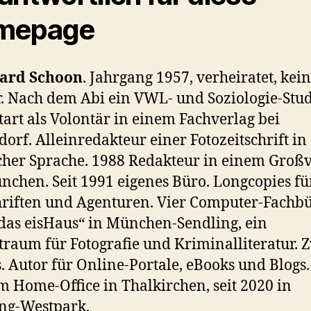
mepage
ard Schoon
. Jahrgang 1957, verheiratet, kei
. Nach dem Abi ein VWL- und Soziologie-Stu
tart als Volontär in einem Fachverlag bei
dorf. Alleinredakteur einer Fotozeitschrift in
cher Sprache. 1988 Redakteur in einem Groß
nchen. Seit 1991 eigenes Büro. Longcopies für
hriften und Agenturen. Vier Computer-Fachbü
das eisHaus“ in München-Sendling, ein
traum für Fotografie und Kriminalliteratur. 
. Autor für Online-Portale, eBooks und Blogs. 
m Home-Office in Thalkirchen, seit 2020 in
ng-Westpark.