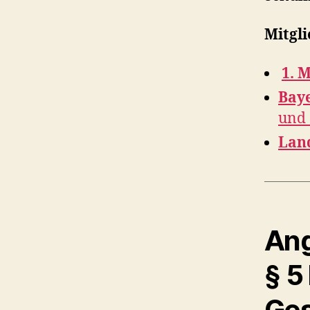
Mitgli
1. 
Baye
und 
Land
Ang
§ 5
Ges