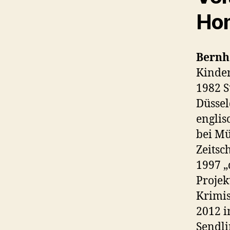
Ho
Bernh
Kinder
1982 S
Düssel
englis
bei Mü
Zeitsc
1997 „
Projek
Krimis
2012 i
Sendli