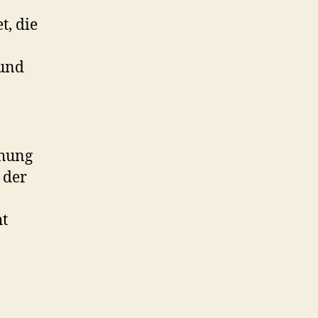
, die
und
chung
 der
ht