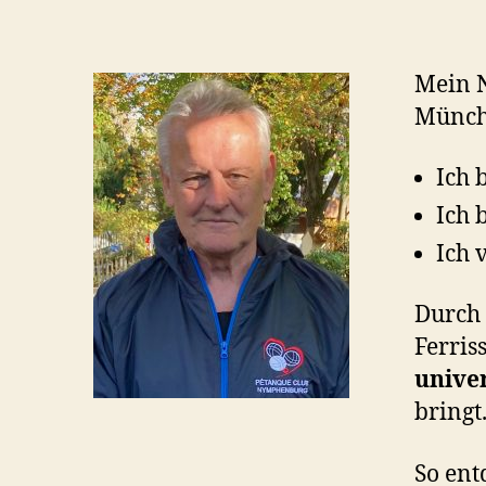
Mein 
Münche
Ich 
Ich 
Ich 
Durch
Ferris
univer
bringt
So ent