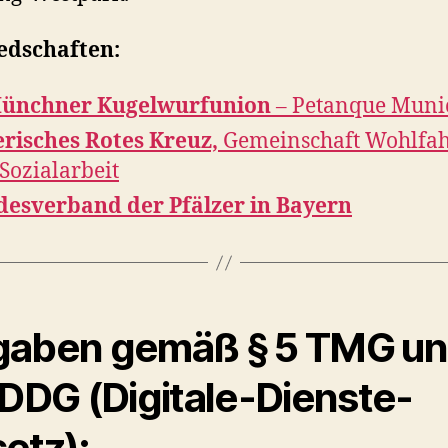
edschaften:
Münchner Kugelwurfunion
– Petanque Muni
risches Rotes Kreuz,
Gemeinschaft Wohlfah
Sozialarbeit
esverband der Pfälzer in Bayern
aben gemäß § 5 TMG u
 DDG (
Digitale-Dienste-
etz):