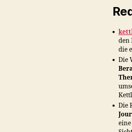
Red
kett
den
die 
Die 
Ber
The
umse
Kett
Die 
Jou
ein