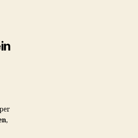
in
per
en
,