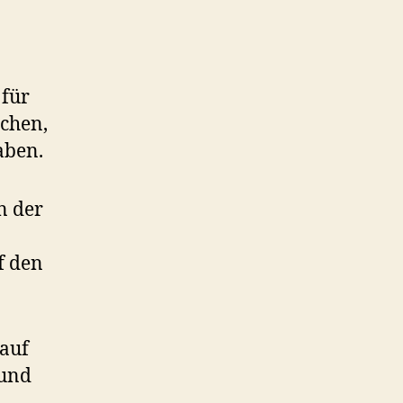
 für
schen,
aben.
in der
f den
 auf
 und