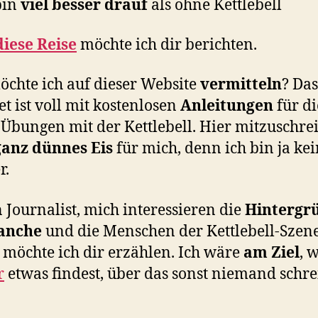
bin
viel besser drauf
als ohne Kettlebell
iese Reise
möchte ich dir berichten.
chte ich auf dieser Website
vermitteln
? Das
et ist voll mit kostenlosen
Anleitungen
für di
 Übungen mit der Kettlebell. Hier mitzuschre
ganz dünnes Eis
für mich, denn ich bin ja ke
r.
n Journalist, mich interessieren die
Hintergr
anche
und die Menschen der Kettlebell-Szene
möchte ich dir erzählen. Ich wäre
am Ziel
, 
r
etwas findest, über das sonst niemand schre