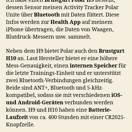
Ich habe einen
Brustgurt Polar H9
bestellt,
dessen Sensor meinen Activity Tracker Polar
Unite über
Bluetooth
mit Daten füttert. Diese
Infos werden zur
Health App
auf meinem
iPhone übertragen, die Daten von Waagen,
Blutdruck-Messern usw. sammelt.
Neben dem H9 bietet Polar auch den
Brustgurt
H10
an. Laut Hersteller bietet er eine höhere
Mess-Genauigkeit, einen
internen Speicher
für
die letzte Trainings-Einheit und er unterstützt
zwei Bluetooth-Verbindungen gleichzeitig.
Beide sind ANT+, Bluetooth und 5-kHz-
kompatibel, sodass sie mit verschiedenen
iOS-
und Android-Geräten
verbunden werden
können. H9 und H10 haben eine
Batterie-
Laufzeit
von ca. 400 Stunden mit einer CR2025-
Knopfzelle.