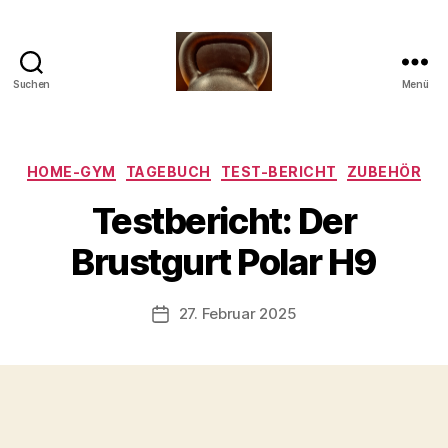
Suchen
Menü
Meine
Reise
mit
der
Kategorien
HOME-GYM
TAGEBUCH
TEST-BERICHT
ZUBEHÖR
Kettlebell
V
Testbericht: Der
o
n
Brustgurt Polar H9
b
-
s
Beitragsautor
27. Februar 2025
Beitragsdatum
c
h
o
o
n