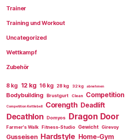
Trainer
Training und Workout
Uncategorized
Wettkampf
Zubehör
12 kg
8 kg
16 kg
28 kg
32 kg
abnehmen
Competition
Bodybuilding
Brustgurt
Clean
Corength
Deadlift
Competition Kettlebell
Dragon Door
Decathlon
Domyos
Gewicht
Farmer's Walk
Fitness-Studio
Girevoy
Hardstyle
Home-Gym
Gusseisen