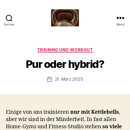
Suchen
Menü
Meine
Reise
mit
V
der
Kategorien
TRAINING UND WORKOUT
o
Kettlebell
n
Pur oder hybrid?
b
-
s
Beitragsautor
21. März 2025
Beitragsdatum
c
h
o
o
n
Einige von uns trainieren
nur mit Kettlebells
,
aber wir sind in der Minderheit. In fast allen
Home-Gyms und Fitness-Studio stehen
so viele