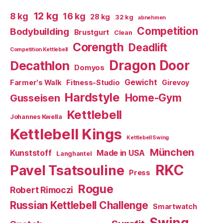
12 kg
8 kg
16 kg
28 kg
32 kg
abnehmen
Competition
Bodybuilding
Brustgurt
Clean
Corength
Deadlift
Competition Kettlebell
Dragon Door
Decathlon
Domyos
Gewicht
Farmer's Walk
Fitness-Studio
Girevoy
Hardstyle
Home-Gym
Gusseisen
Kettlebell
Johannes Kwella
Kettlebell Kings
Kettlebell Swing
München
Kunststoff
Made in USA
Langhantel
RKC
Pavel Tsatsouline
Press
Rogue
Robert Rimoczi
Russian Kettlebell Challenge
Smartwatch
Swing