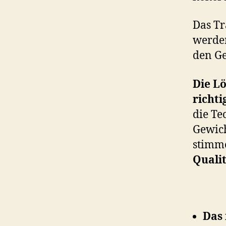
Das Tr
werden
den G
Die L
richt
die Te
Gewich
stimme
Qualit
Das 