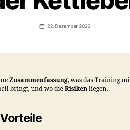
der Kettlebel
n
b
-
s
Beitragsautor
22. Dezember 2022
Beitragsdatum
c
h
o
o
n
ine
Zusammenfassung
, was das Training mi
bell bringt, und wo die
Risiken
liegen.
 Vorteile