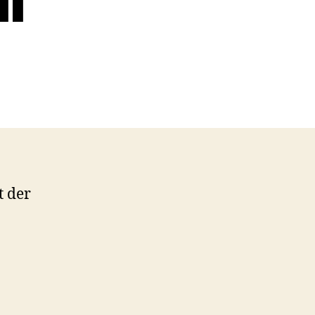
l
t der