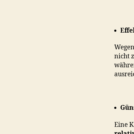
Effe
Wegen
nicht 
währe
ausrei
Güns
Eine K
relati