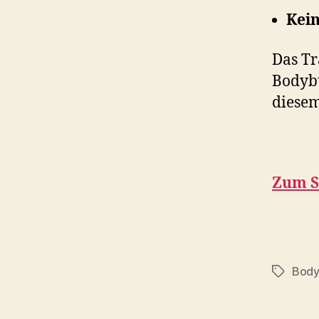
Kein
Das Tr
Bodybu
diesem
Zum S
Body
Schlagwö