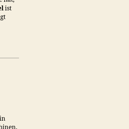
l
ist
gt
in
hinen.