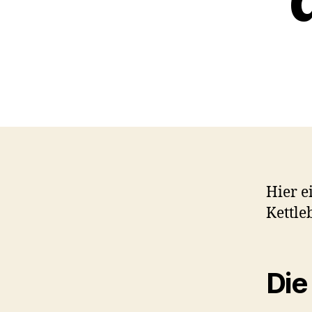
Hier e
Kettle
Die