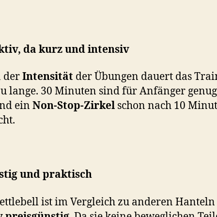
ktiv, da kurz und intensiv
 der
Intensität
der Übungen dauert das Trai
zu lange. 30 Minuten sind für Anfänger genug
nd ein
Non-Stop-Zirkel
schon nach 10 Minu
cht.
tig und praktisch
ettlebell ist im Vergleich zu anderen Hanteln
v preisgünstig
. Da sie keine beweglichen Teil