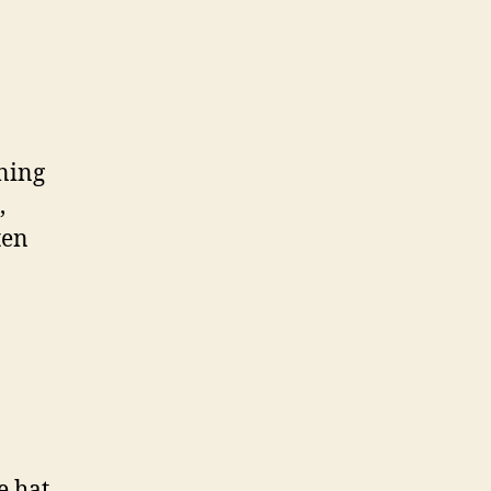
ning
,
ten
e hat,