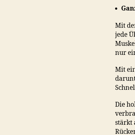
Ganz
Mit de
jede Ü
Muskel
nur ei
Mit ei
darunt
Schnel
Die ho
verbr
stärkt
Rücke