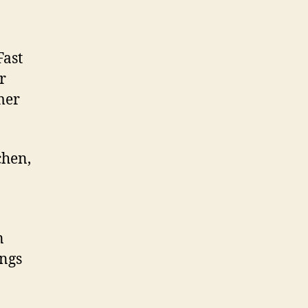
Fast
r
mer
chen,
n
ngs