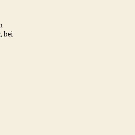
m
, bei