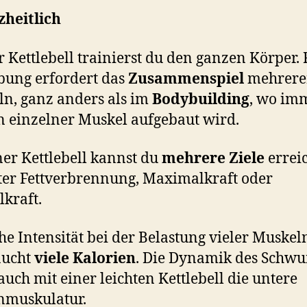
heitlich
r Kettlebell trainierst du den ganzen Körper. 
bung erfordert das
Zusammenspiel
mehrere
n, ganz anders als im
Bodybuilding
, wo im
n einzelner Muskel aufgebaut wird.
ner Kettlebell kannst du
mehrere Ziele
errei
er Fettverbrennung, Maximalkraft oder
lkraft.
he Intensität bei der Belastung vieler Muskel
aucht
viele Kalorien
. Die Dynamik des Schwu
 auch mit einer leichten Kettlebell die untere
nmuskulatur.