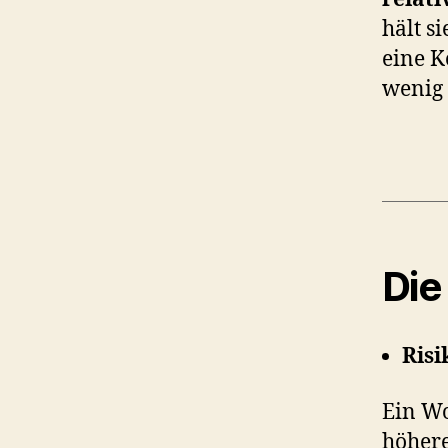
hält s
eine K
wenig 
Die
Risi
Ein W
höhere