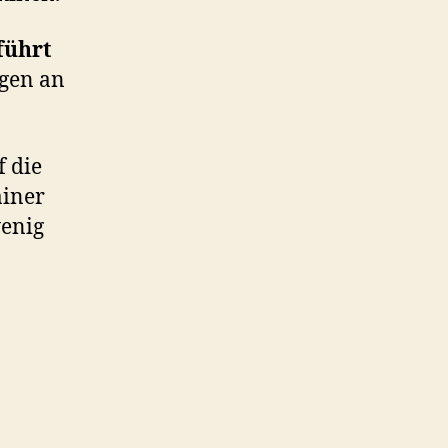
führt
gen an
f die
ainer
wenig