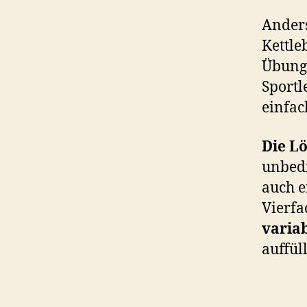
Anders
Kettle
Übun
Sportl
einfac
Die L
unbedi
auch e
Vierfa
varia
auffüll