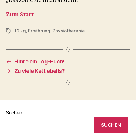
„Das sollte sie nicht ändern.“
Zum Start
12 kg
,
Ernährung
,
Physiotherapie
Schlagwörter
←
Führe ein Log-Buch!
→
Zu viele Kettlebells?
Suchen
SUCHEN