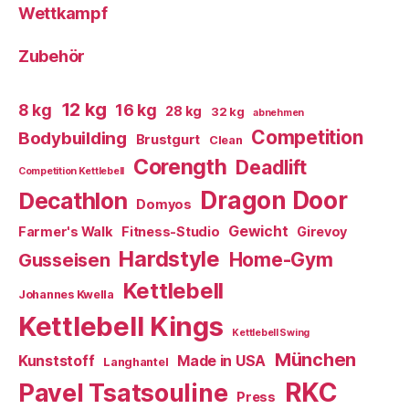
Wettkampf
Zubehör
12 kg
8 kg
16 kg
28 kg
32 kg
abnehmen
Competition
Bodybuilding
Brustgurt
Clean
Corength
Deadlift
Competition Kettlebell
Dragon Door
Decathlon
Domyos
Gewicht
Farmer's Walk
Fitness-Studio
Girevoy
Hardstyle
Home-Gym
Gusseisen
Kettlebell
Johannes Kwella
Kettlebell Kings
Kettlebell Swing
München
Kunststoff
Made in USA
Langhantel
RKC
Pavel Tsatsouline
Press