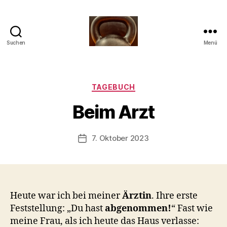
Suchen
Menü
Meine
Reise
mit
V
der
Kategorien
TAGEBUCH
o
Kettlebell
n
Beim Arzt
b
-
s
Beitragsautor
7. Oktober 2023
Beitragsdatum
c
h
o
o
n
Heute war ich bei meiner
Ärztin
. Ihre erste
Feststellung: „Du hast
abgenommen!
“ Fast wie
meine Frau, als ich heute das Haus verlasse: