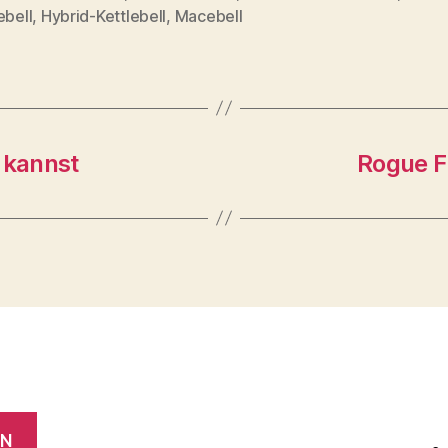
rter
ebell
,
Hybrid-Kettlebell
,
Macebell
 kannst
Rogue F
EN