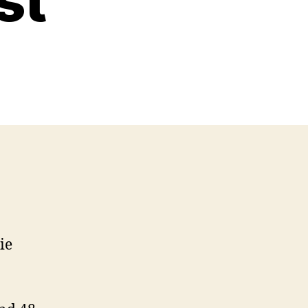
st
ie