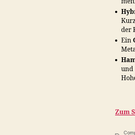
mehr
Hybr
Kurz
der 
Ein
Meta
Ham
und 
Hohe
Zum S
Comp