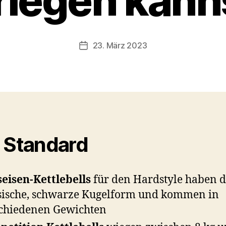
riegen kann
n
b
-
s
Beitragsautor
23. März 2023
Beitragsdatum
c
h
o
o
n
 Standard
eisen-Kettlebells
für den Hardstyle haben d
sische, schwarze Kugelform und kommen in
chiedenen Gewichten