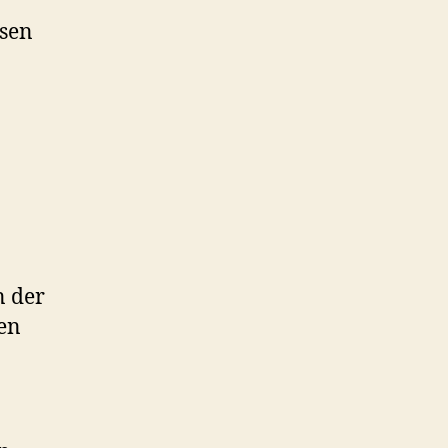
sen
n der
ren