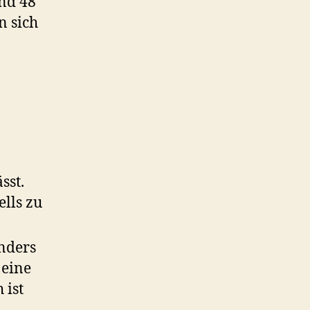
nd 48
n sich
sst.
ells zu
nders
 eine
 ist