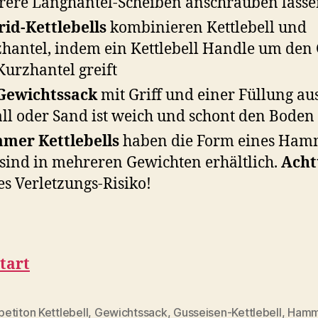
ere Langhantel-Scheiben anschrauben lass
id-Kettlebells
kombinieren Kettlebell und
hantel, indem ein Kettlebell Handle um den 
Kurzhantel greift
Gewichtssack
mit Griff und einer Füllung au
ll oder Sand ist weich und schont den Boden
mer Kettlebells
haben die Form eines Ham
sind in mehreren Gewichten erhältlich.
Acht
s Verletzungs-Risiko!
tart
etiton Kettlebell
,
Gewichtssack
,
Gusseisen-Kettlebell
,
Hamm