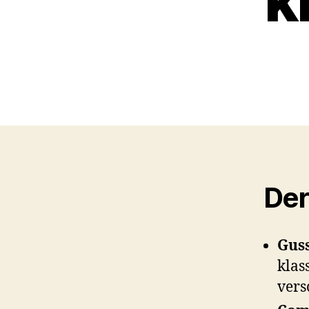
k
Der
Guss
klas
vers