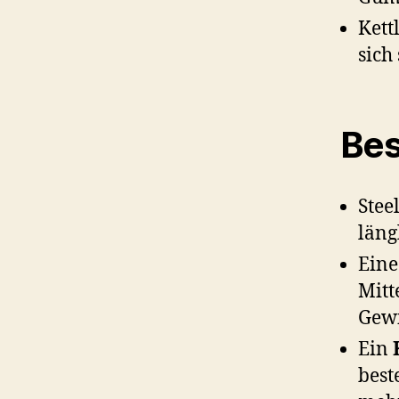
Kett
sich
Bes
Stee
läng
Ein
Mitt
Gewi
Ein
best