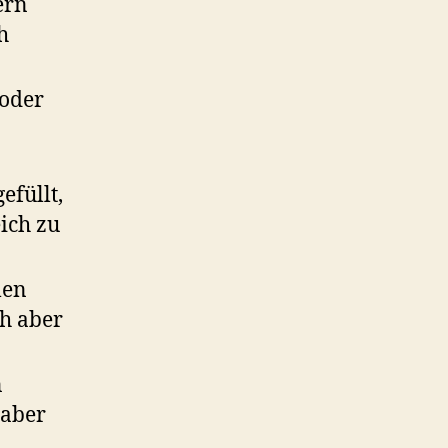
ern
h
 oder
efüllt,
eich zu
len
h aber
n
 aber