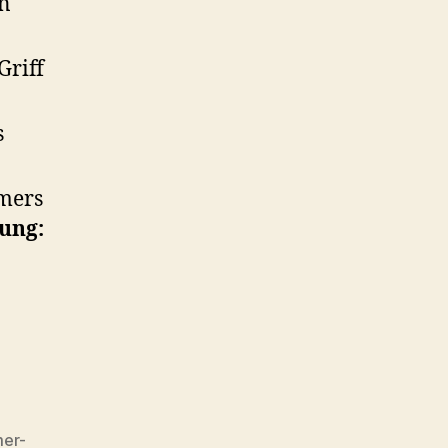
en
Griff
s
mers
ung:
er-