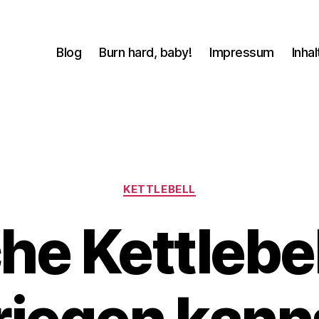
Blog
Burn hard, baby!
Impressum
Inhal
Kategorien
KETTLEBELL
he Kettlebel
V
o