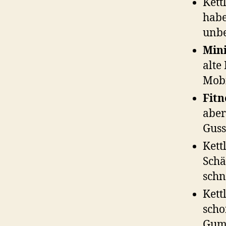
Kett
habe
unb
Mini
alte
Mobi
Fitn
aber
Guss
Kett
Schä
schn
Kett
scho
Gumm