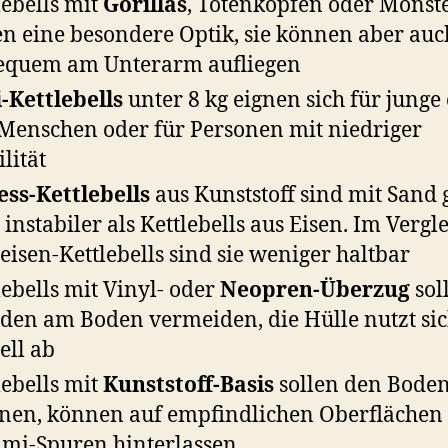
lebells mit
Gorillas
, Totenköpfen oder Monst
n eine besondere Optik, sie können aber auc
equem am Unterarm aufliegen
-Kettlebells
unter 8 kg eignen sich für junge
 Menschen oder für Personen mit niedriger
lität
ess-Kettlebells
aus Kunststoff sind mit Sand g
 instabiler als Kettlebells aus Eisen. Im Vergl
eisen-Kettlebells sind sie weniger haltbar
lebells mit Vinyl- oder
Neopren-Überzug
sol
den am Boden vermeiden, die Hülle nutzt sic
ell ab
lebells mit
Kunststoff-Basis
sollen den Bode
nen, können auf empfindlichen Oberflächen
i-Spuren hinterlassen