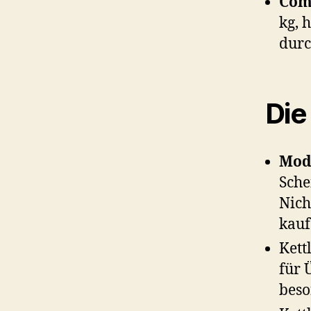
Comp
kg, 
durc
Die
Modu
Sche
Nich
kau
Kett
für 
beso