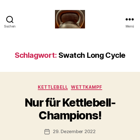
Suchen
Menü
Meine
Reise
mit
der
Schlagwort:
Swatch Long Cycle
Kettlebell
Kategorien
KETTLEBELL
WETTKAMPF
V
Nur für Kettlebell-
o
n
Champions!
b
-
s
Beitragsautor
29. Dezember 2022
Beitragsdatum
c