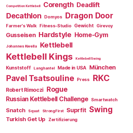
Corength
Deadlift
Competition Kettlebell
Dragon Door
Decathlon
Domyos
Gewicht
Farmer's Walk
Fitness-Studio
Girevoy
Hardstyle
Home-Gym
Gusseisen
Kettlebell
Johannes Kwella
Kettlebell Kings
Kettlebell Swing
München
Kunststoff
Made in USA
Langhantel
RKC
Pavel Tsatsouline
Press
Rogue
Robert Rimoczi
Russian Kettlebell Challenge
Smartwatch
Swing
Suprfit
Snatch
Squat
StrongFirst
Turkish Get Up
Zertifizierung