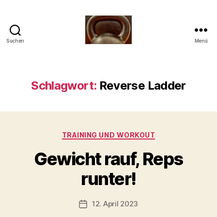
Suchen
Menü
Meine
Reise
mit
der
Schlagwort:
Reverse Ladder
Kettlebell
Kategorien
TRAINING UND WORKOUT
V
Gewicht rauf, Reps
o
n
runter!
b
-
s
Beitragsautor
12. April 2023
Beitragsdatum
c