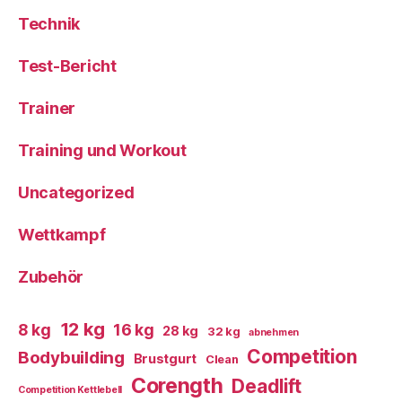
Technik
Test-Bericht
Trainer
Training und Workout
Uncategorized
Wettkampf
Zubehör
12 kg
8 kg
16 kg
28 kg
32 kg
abnehmen
Competition
Bodybuilding
Brustgurt
Clean
Corength
Deadlift
Competition Kettlebell