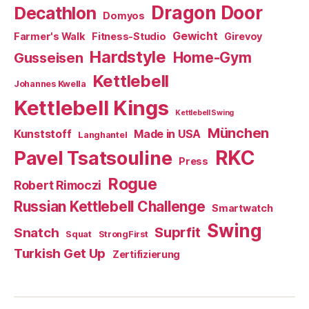
Dragon Door
Decathlon
Domyos
Gewicht
Farmer's Walk
Fitness-Studio
Girevoy
Hardstyle
Home-Gym
Gusseisen
Kettlebell
Johannes Kwella
Kettlebell Kings
Kettlebell Swing
München
Kunststoff
Made in USA
Langhantel
RKC
Pavel Tsatsouline
Press
Rogue
Robert Rimoczi
Russian Kettlebell Challenge
Smartwatch
Swing
Suprfit
Snatch
Squat
StrongFirst
Turkish Get Up
Zertifizierung