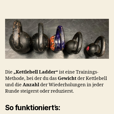
h
o
o
n
Die
„Kettlebell Ladder“
ist eine Trainings-
Methode, bei der du das
Gewicht
der Kettlebell
und die
Anzahl
der Wiederholungen in jeder
Runde steigerst oder reduzierst.
So funktioniert’s: