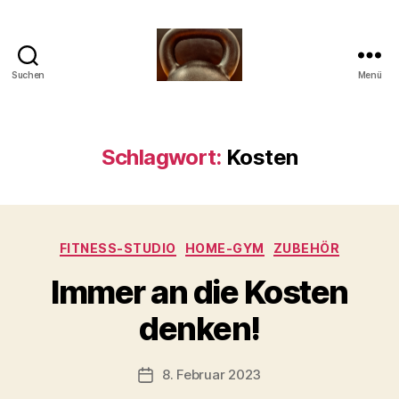
Suchen
Menü
Meine
Reise
mit
der
Schlagwort:
Kosten
Kettlebell
Kategorien
FITNESS-STUDIO
HOME-GYM
ZUBEHÖR
V
Immer an die Kosten
o
n
denken!
b
-
s
Beitragsautor
8. Februar 2023
Beitragsdatum
c