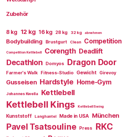
Zubehör
12 kg
8 kg
16 kg
28 kg
32 kg
abnehmen
Competition
Bodybuilding
Brustgurt
Clean
Corength
Deadlift
Competition Kettlebell
Dragon Door
Decathlon
Domyos
Gewicht
Farmer's Walk
Fitness-Studio
Girevoy
Hardstyle
Home-Gym
Gusseisen
Kettlebell
Johannes Kwella
Kettlebell Kings
Kettlebell Swing
München
Kunststoff
Made in USA
Langhantel
RKC
Pavel Tsatsouline
Press