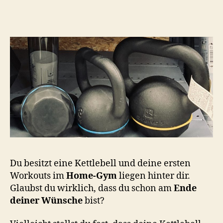
h
o
o
n
Du besitzt eine Kettlebell und deine ersten
Workouts im
Home-Gym
liegen hinter dir.
Glaubst du wirklich, dass du schon am
Ende
deiner Wünsche
bist?