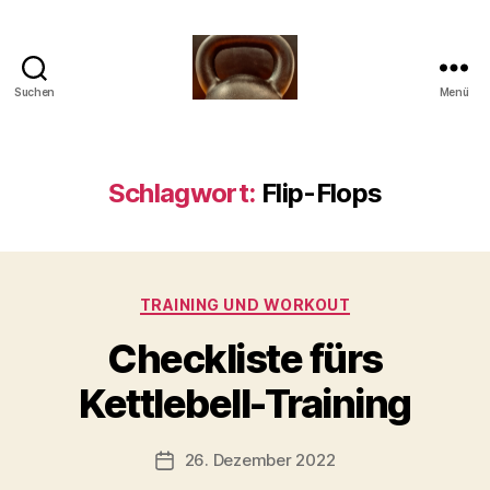
Suchen
Menü
Meine
Reise
mit
der
Schlagwort:
Flip-Flops
Kettlebell
Kategorien
TRAINING UND WORKOUT
V
Checkliste fürs
o
n
Kettlebell-Training
b
-
s
Beitragsautor
26. Dezember 2022
Beitragsdatum
c