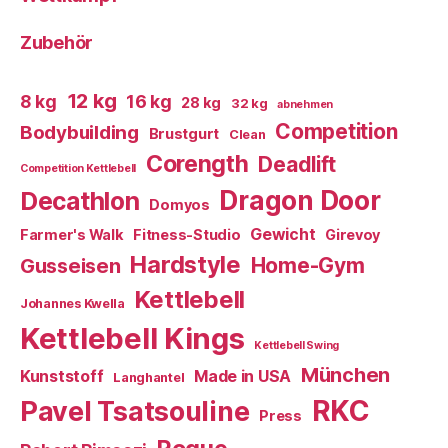
Zubehör
12 kg
8 kg
16 kg
28 kg
32 kg
abnehmen
Competition
Bodybuilding
Brustgurt
Clean
Corength
Deadlift
Competition Kettlebell
Dragon Door
Decathlon
Domyos
Gewicht
Farmer's Walk
Fitness-Studio
Girevoy
Hardstyle
Home-Gym
Gusseisen
Kettlebell
Johannes Kwella
Kettlebell Kings
Kettlebell Swing
München
Kunststoff
Made in USA
Langhantel
RKC
Pavel Tsatsouline
Press