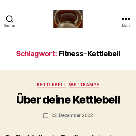
Suchen
Menü
Meine
Reise
mit
der
Schlagwort:
Fitness-Kettlebell
Kettlebell
V
Kategorien
KETTLEBELL
WETTKAMPF
o
n
Über deine Kettlebell
b
-
s
Beitragsautor
22. Dezember 2022
Beitragsdatum
c
h
o