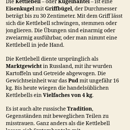
Die
Kettlebell
– oder
Kugelhantel
– ist eine
o
Eisenkugel
mit
Griffbügel
, der Durchmesser
n
beträgt bis zu 30 Zentimeter. Mit dem Griff lässt
sich die Kettlebell schwingen, stemmen oder
jonglieren. Die Übungen sind einarmig oder
zweiarmig ausführbar, oder man nimmt eine
Kettlebell in jede Hand.
Die Kettlebell diente ursprünglich als
Marktgewicht
in Russland, mit ihr wurden
Kartoffeln und Getreide abgewogen. Die
Gewichtseinheit war das
Pud
mit ungefähr 16
kg. Bis heute wiegen die handelsüblichen
Kettlebells ein
Vielfaches von 4 kg
.
Es ist auch alte russische
Tradition
,
Gegenständen mit beweglichen Teilen zu
misstrauen. Ganz anders als die Kettlebell