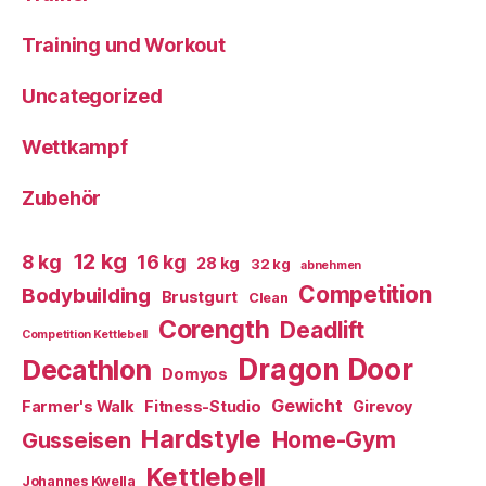
Training und Workout
Uncategorized
Wettkampf
Zubehör
12 kg
8 kg
16 kg
28 kg
32 kg
abnehmen
Competition
Bodybuilding
Brustgurt
Clean
Corength
Deadlift
Competition Kettlebell
Dragon Door
Decathlon
Domyos
Gewicht
Farmer's Walk
Fitness-Studio
Girevoy
Hardstyle
Home-Gym
Gusseisen
Kettlebell
Johannes Kwella