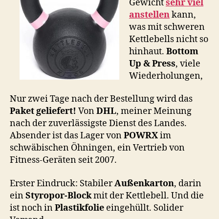
Gewicht
sehr viel
anstellen
kann,
was mit schweren
Kettlebells nicht so
hinhaut.
Bottom
Up & Press
, viele
Wiederholungen,
Nur zwei Tage nach der Bestellung wird das
Paket geliefert!
Von
DHL
, meiner Meinung
nach der zuverlässigste Dienst des Landes.
Absender ist das Lager von
POWRX
im
schwäbischen Öhningen, ein Vertrieb von
Fitness-Geräten seit 2007.
Erster Eindruck: Stabiler
Außenkarton
, darin
ein
Styropor-Block
mit der Kettlebell. Und die
ist noch in
Plastikfolie
eingehüllt. Solider