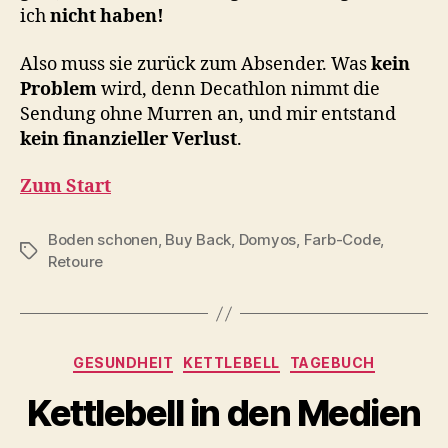
ich
nicht haben!
Also muss sie zurück zum Absender. Was
kein
Problem
wird, denn Decathlon nimmt die
Sendung ohne Murren an, und mir entstand
kein finanzieller Verlust
.
Zum Start
Boden schonen
,
Buy Back
,
Domyos
,
Farb-Code
,
Schlagwörter
Retoure
V
Kategorien
GESUNDHEIT
KETTLEBELL
TAGEBUCH
o
n
Kettlebell in den Medien
b
-