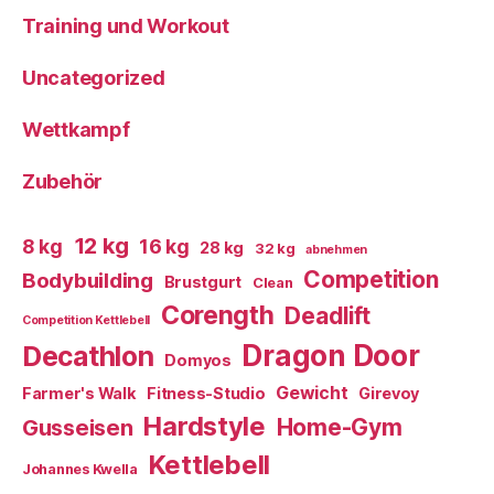
Training und Workout
Uncategorized
Wettkampf
Zubehör
12 kg
8 kg
16 kg
28 kg
32 kg
abnehmen
Competition
Bodybuilding
Brustgurt
Clean
Corength
Deadlift
Competition Kettlebell
Dragon Door
Decathlon
Domyos
Gewicht
Farmer's Walk
Fitness-Studio
Girevoy
Hardstyle
Home-Gym
Gusseisen
Kettlebell
Johannes Kwella