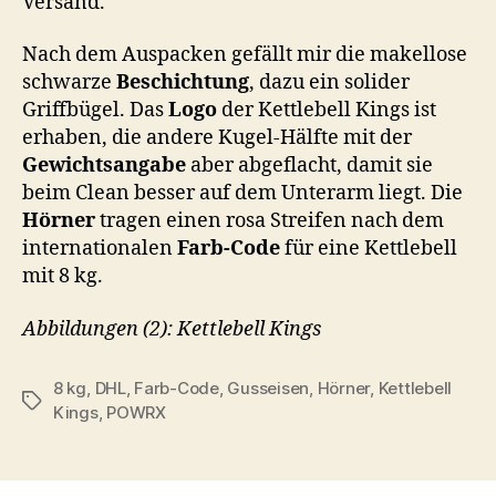
Versand.
Nach dem Auspacken gefällt mir die makellose
schwarze
Beschichtung
, dazu ein solider
Griffbügel. Das
Logo
der Kettlebell Kings ist
erhaben, die andere Kugel-Hälfte mit der
Gewichtsangabe
aber abgeflacht, damit sie
beim Clean besser auf dem Unterarm liegt. Die
Hörner
tragen einen rosa Streifen nach dem
internationalen
Farb-Code
für eine Kettlebell
mit 8 kg.
Abbildungen (2): Kettlebell Kings
8 kg
,
DHL
,
Farb-Code
,
Gusseisen
,
Hörner
,
Kettlebell
Schlagwörter
Kings
,
POWRX