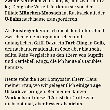
zweite Kettlebell
von Domyos, und zwar mit 12
kg. Der große Vorteil: Ich kann sie von der
Filiale
München-Moosach
im Rucksack mit der
U-Bahn
nach hause transportieren.
Als
Einsteiger
kenne ich nicht den Unterschied
zwischen einem ergonomischen und
untauglichen Griff. Dazu ein
Farb-Ring
in
Gelb
,
der nach internationalem Code aber blau sein
sollte. Kein Vergleich zu den 12ern von
Suprfit
und Kettlebell Kings, die ich heute als Doubles
benutze.
Heute steht die 12er Domyos im Eltern-Haus
meiner Frau, wo wir gelegentlich
einige Tage
Urlaub
verbringen. Bei meinen kurzen
Workouts mit dieser 12er ist der Griff zwar
nicht optimal, aber
besser als nichts.