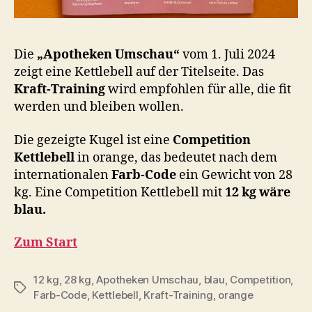
Die
„Apotheken Umschau“
vom 1. Juli 2024
zeigt eine Kettlebell auf der Titelseite. Das
Kraft-Training
wird empfohlen für alle, die fit
werden und bleiben wollen.
Die gezeigte Kugel ist eine
Competition
Kettlebell
in orange, das bedeutet nach dem
internationalen
Farb-Code
ein Gewicht von 28
kg. Eine Competition Kettlebell mit
12 kg wäre
blau.
Zum Start
12 kg
,
28 kg
,
Apotheken Umschau
,
blau
,
Competition
,
Schlagwörter
Farb-Code
,
Kettlebell
,
Kraft-Training
,
orange