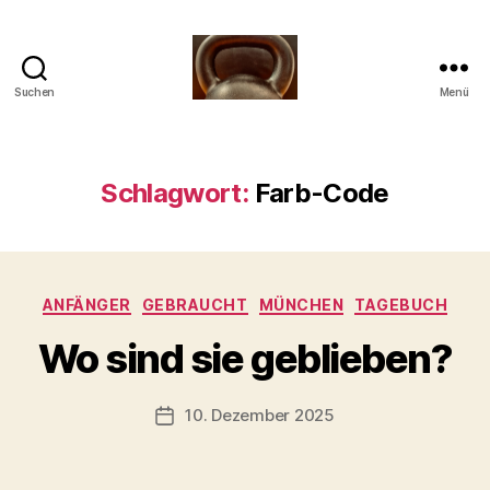
Suchen
Menü
Meine
Reise
mit
der
Schlagwort:
Farb-Code
Kettlebell
V
Kategorien
ANFÄNGER
GEBRAUCHT
MÜNCHEN
TAGEBUCH
o
n
Wo sind sie geblieben?
b
-
s
Beitragsautor
10. Dezember 2025
Beitragsdatum
c
h
o