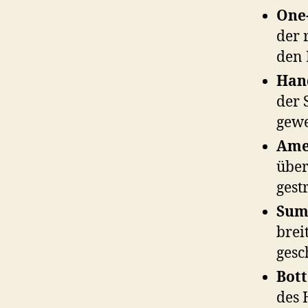
One-
der 
den 
Hand
der 
gewe
Amer
über
gest
Sumo
brei
ges
Bott
des 