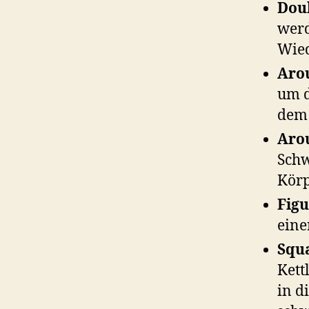
Doub
werd
Wied
Arou
um d
dem 
Arou
Schw
Kör
Figu
eine
Squa
Kett
in d