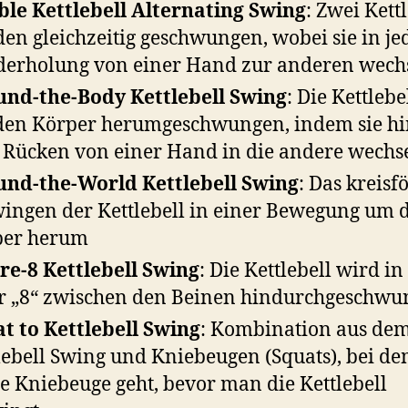
le Kettlebell Alternating Swing
: Zwei Kett
en gleichzeitig geschwungen, wobei sie in je
erholung von einer Hand zur anderen wech
nd-the-Body Kettlebell Swing
: Die Kettlebe
en Körper herumgeschwungen, indem sie hi
Rücken von einer Hand in die andere wechse
nd-the-World Kettlebell Swing
: Das kreisf
ingen der Kettlebell in einer Bewegung um 
per herum
re-8 Kettlebell Swing
: Die Kettlebell wird i
r „8“ zwischen den Beinen hindurchgeschw
t to Kettlebell Swing
: Kombination aus de
lebell Swing und Kniebeugen (Squats), bei d
ie Kniebeuge geht, bevor man die Kettlebell