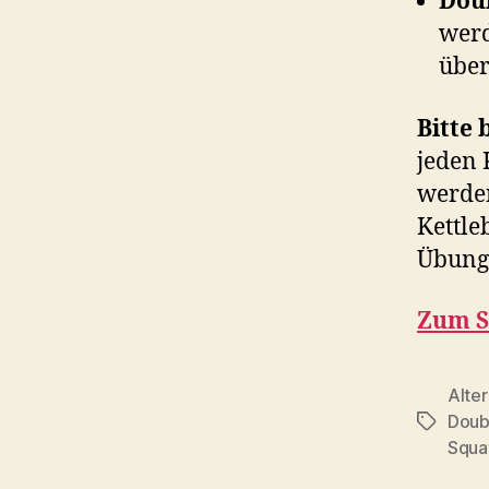
Doub
werd
über
Bitte 
jeden 
werden
Kettle
Übung
Zum S
Alter
Doub
Schlagwö
Squa