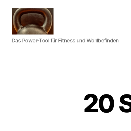
Meine
Das Power-Tool für Fitness und Wohlbefinden
Reise
mit
der
Kettlebell
20 