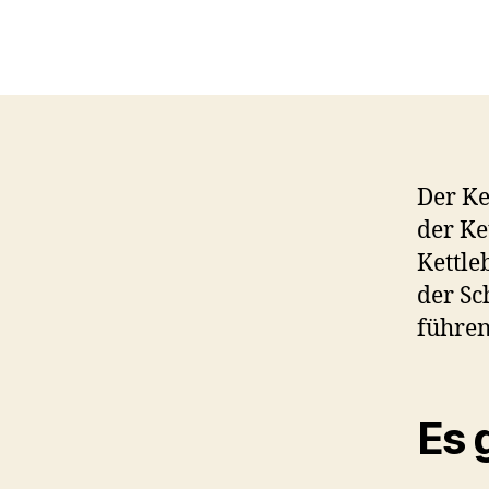
Der Ke
der Ke
Kettle
der Sc
führen
Es 