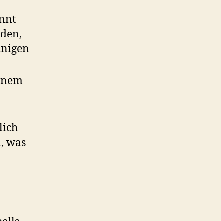
innt
oden,
unigen
einem
lich
, was