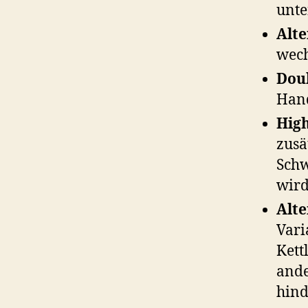
unte
Alte
wech
Doub
Hand
High
zusä
Schw
wir
Alte
Vari
Kett
ande
hind