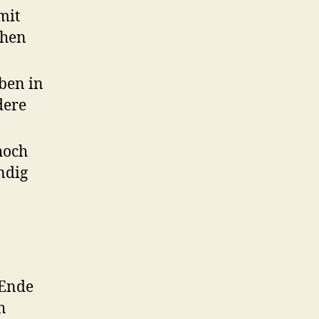
mit
chen
oben in
dere
 hoch
ndig
 Ende
h