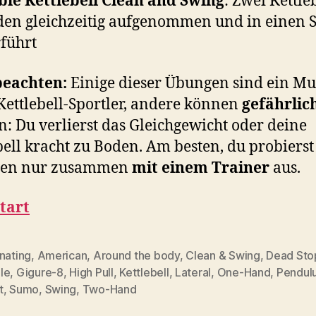
le Kettlebell Clean and Swing
: Zwei Kettle
en gleichzeitig aufgenommen und in einen 
führt
beachten:
Einige dieser Übungen sind ein Mu
Kettlebell-Sportler, andere können
gefährlic
: Du verlierst das Gleichgewicht oder deine
bell kracht zu Boden. Am besten, du probierst
en nur zusammen
mit einem Trainer
aus.
tart
nating
,
American
,
Around the body
,
Clean & Swing
,
Dead Sto
le
,
Gigure-8
,
High Pull
,
Kettlebell
,
Lateral
,
One-Hand
,
Pendul
rter
t
,
Sumo
,
Swing
,
Two-Hand