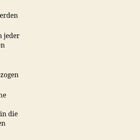
werden
n jeder
en
ezogen
ine
in die
en