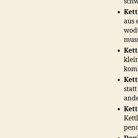
schw
Kett
aus 
wodu
mus
Kett
klei
komb
Kett
stat
ande
Kett
Kett
pen