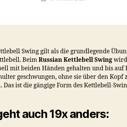
c
h
o
o
n
ttlebell Swing gilt als die grundlegende Übun
ttlebell. Beim
Russian Kettlebell Swing
wird
bell mit beiden Händen gehalten und bis auf
hulter geschwungen, ohne sie über den Kopf 
. Das ist die gängige Form des Kettlebell-Swin
geht auch 19x anders: