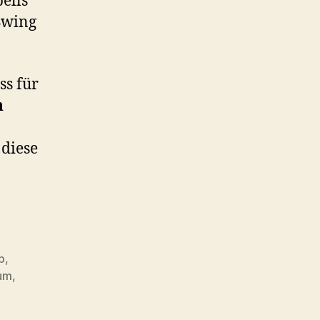
bells
Swing
ss für
h
 diese
p
,
um
,