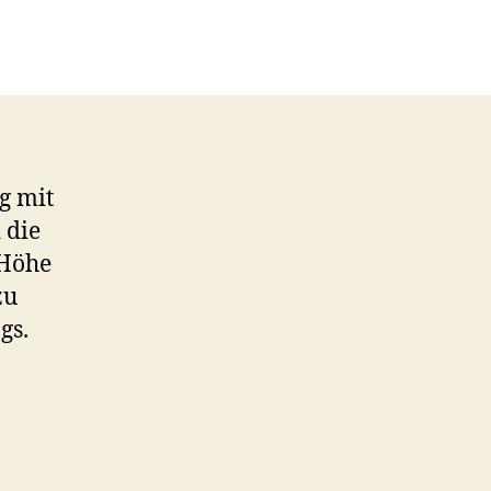
g mit
 die
 Höhe
zu
gs.