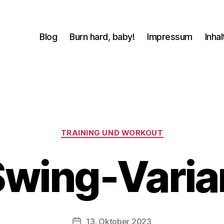
Blog
Burn hard, baby!
Impressum
Inhal
Kategorien
TRAINING UND WORKOUT
V
Swing-Varia
o
n
b
-
s
Beitragsautor
13. Oktober 2023
Beitragsdatum