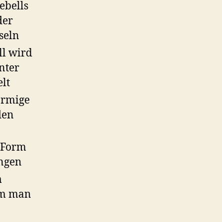
lebells
der
seln
ll wird
nter
lt
örmige
den
n Form
ungen
m
em man