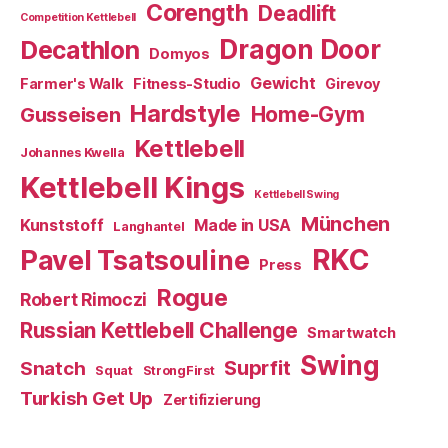
Corength
Deadlift
Competition Kettlebell
Dragon Door
Decathlon
Domyos
Gewicht
Farmer's Walk
Fitness-Studio
Girevoy
Hardstyle
Home-Gym
Gusseisen
Kettlebell
Johannes Kwella
Kettlebell Kings
Kettlebell Swing
München
Kunststoff
Made in USA
Langhantel
RKC
Pavel Tsatsouline
Press
Rogue
Robert Rimoczi
Russian Kettlebell Challenge
Smartwatch
Swing
Suprfit
Snatch
Squat
StrongFirst
Turkish Get Up
Zertifizierung