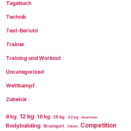
Tagebuch
Technik
Test-Bericht
Trainer
Training und Workout
Uncategorized
Wettkampf
Zubehör
12 kg
8 kg
16 kg
28 kg
32 kg
abnehmen
Competition
Bodybuilding
Brustgurt
Clean