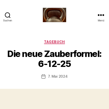
Suchen
Menü
Meine
Reise
mit
der
Kategorien
TAGEBUCH
Kettlebell
V
Die neue Zauberformel:
o
n
6-12-25
b
-
s
Beitragsautor
7. Mai 2024
Beitragsdatum
c
h
o
o
n