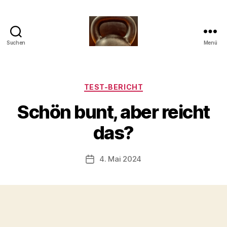
Suchen
Menü
Meine
Reise
mit
der
Kategorien
TEST-BERICHT
Kettlebell
V
Schön bunt, aber reicht
o
n
das?
b
-
s
Beitragsautor
4. Mai 2024
Beitragsdatum
c
h
o
o
n