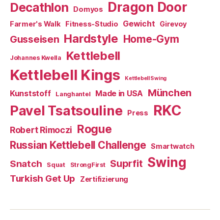
Dragon Door
Decathlon
Domyos
Gewicht
Farmer's Walk
Fitness-Studio
Girevoy
Hardstyle
Home-Gym
Gusseisen
Kettlebell
Johannes Kwella
Kettlebell Kings
Kettlebell Swing
München
Kunststoff
Made in USA
Langhantel
RKC
Pavel Tsatsouline
Press
Rogue
Robert Rimoczi
Russian Kettlebell Challenge
Smartwatch
Swing
Suprfit
Snatch
Squat
StrongFirst
Turkish Get Up
Zertifizierung