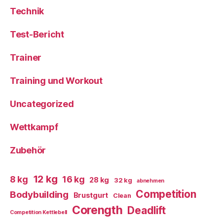
Technik
Test-Bericht
Trainer
Training und Workout
Uncategorized
Wettkampf
Zubehör
12 kg
8 kg
16 kg
28 kg
32 kg
abnehmen
Competition
Bodybuilding
Brustgurt
Clean
Corength
Deadlift
Competition Kettlebell