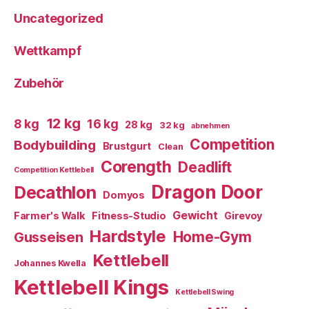
Uncategorized
Wettkampf
Zubehör
12 kg
8 kg
16 kg
28 kg
32 kg
abnehmen
Competition
Bodybuilding
Brustgurt
Clean
Corength
Deadlift
Competition Kettlebell
Dragon Door
Decathlon
Domyos
Gewicht
Farmer's Walk
Fitness-Studio
Girevoy
Hardstyle
Home-Gym
Gusseisen
Kettlebell
Johannes Kwella
Kettlebell Kings
Kettlebell Swing