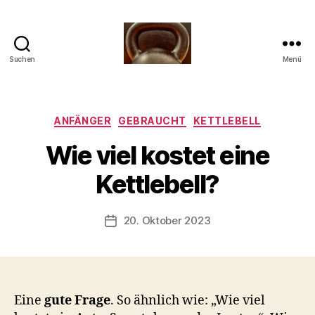
Suchen
Menü
Meine
Reise
mit
der
Kategorien
ANFÄNGER
GEBRAUCHT
KETTLEBELL
Kettlebell
V
Wie viel kostet eine
o
n
Kettlebell?
b
-
s
Beitragsautor
20. Oktober 2023
Beitragsdatum
c
h
o
o
n
Eine
gute Frage
. So ähnlich wie: „Wie viel