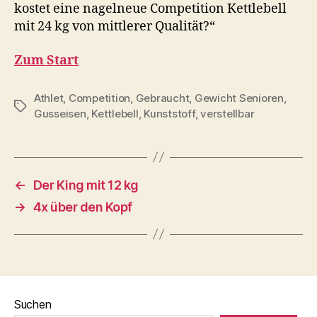
kostet eine nagelneue Competition Kettlebell
mit 24 kg von mittlerer Qualität?“
Zum Start
Athlet
,
Competition
,
Gebraucht
,
Gewicht Senioren
,
Schlagwörter
Gusseisen
,
Kettlebell
,
Kunststoff
,
verstellbar
←
Der King mit 12 kg
→
4x über den Kopf
Suchen