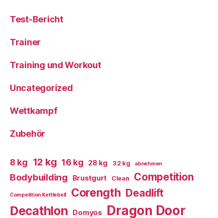
Test-Bericht
Trainer
Training und Workout
Uncategorized
Wettkampf
Zubehör
12 kg
8 kg
16 kg
28 kg
32 kg
abnehmen
Competition
Bodybuilding
Brustgurt
Clean
Corength
Deadlift
Competition Kettlebell
Dragon Door
Decathlon
Domyos