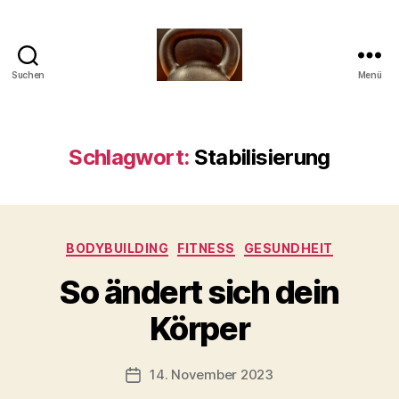
Suchen
Menü
Meine
Reise
mit
der
Schlagwort:
Stabilisierung
Kettlebell
Kategorien
BODYBUILDING
FITNESS
GESUNDHEIT
V
So ändert sich dein
o
n
Körper
b
-
s
Beitragsautor
14. November 2023
Beitragsdatum
c