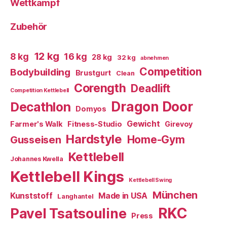
Wettkampf
Zubehör
12 kg
8 kg
16 kg
28 kg
32 kg
abnehmen
Competition
Bodybuilding
Brustgurt
Clean
Corength
Deadlift
Competition Kettlebell
Dragon Door
Decathlon
Domyos
Gewicht
Farmer's Walk
Fitness-Studio
Girevoy
Hardstyle
Home-Gym
Gusseisen
Kettlebell
Johannes Kwella
Kettlebell Kings
Kettlebell Swing
München
Kunststoff
Made in USA
Langhantel
RKC
Pavel Tsatsouline
Press