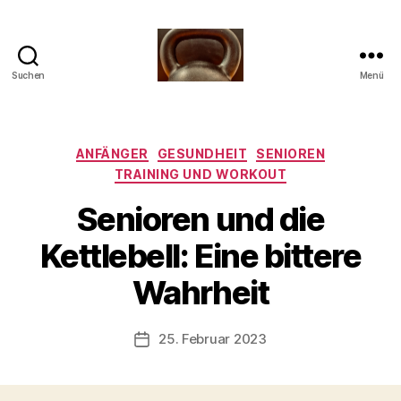
Suchen
Menü
Meine
Reise
mit
der
Kategorien
ANFÄNGER
GESUNDHEIT
SENIOREN
Kettlebell
TRAINING UND WORKOUT
Senioren und die
V
Kettlebell: Eine bittere
o
n
Wahrheit
b
-
s
Beitragsautor
25. Februar 2023
Beitragsdatum
c
h
o