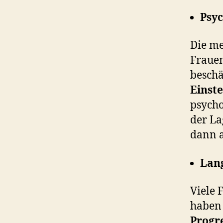
Psyc
Die me
Frauen
beschä
Einste
psychol
der La
dann 
Lang
Viele 
haben 
Progr