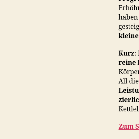
Erhöh
haben 
gestei
klein
Kurz
:
reine
Körper
All di
Leist
zierli
Kettle
Zum S