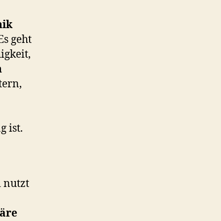
nik
Es geht
igkeit,
n
tern,
 ist.
d nutzt
äre