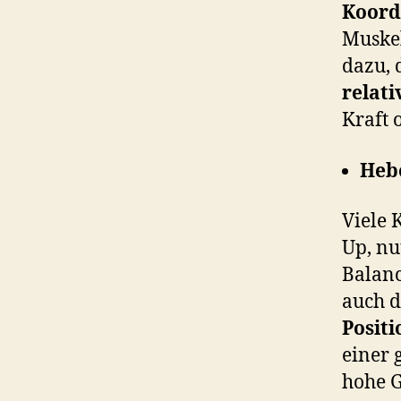
Koord
Muske
dazu, 
relati
Kraft 
Heb
Viele 
Up, n
Balanc
auch d
Positi
einer 
hohe 