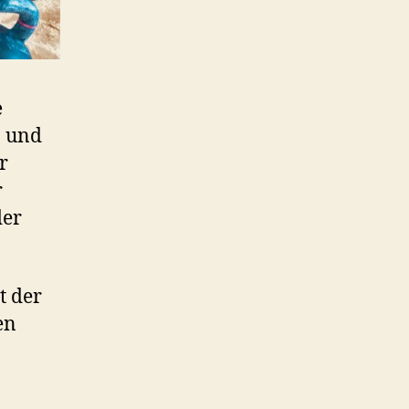
e
n und
r
r
der
t der
en