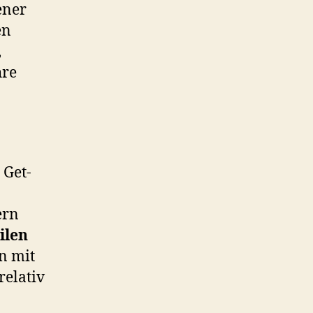
ener
en
,
hre
 Get-
ern
ilen
n mit
relativ