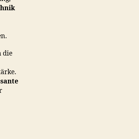
chnik
n.
m die
ärke.
sante
r