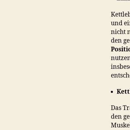
Kettle
und ei
nicht 
den ge
Positi
nutzen
insbes
entsch
Kett
Das Tr
den ge
Muskel