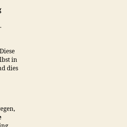
g
.
 Diese
lbst in
nd dies
wegen,
e
ing,