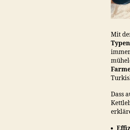
Mit de
Typen
immer
mühelo
Farme
Turkis
Dass a
Kettle
erklär
Effi