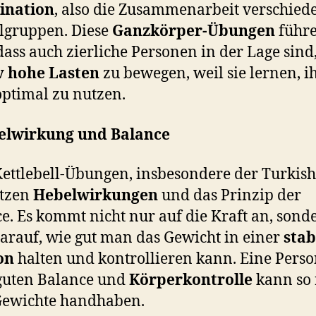
ination
, also die Zusammenarbeit verschied
lgruppen. Diese
Ganzkörper-Übungen
führ
dass auch zierliche Personen in der Lage sind
v hohe Lasten
zu bewegen, weil sie lernen, i
optimal zu nutzen.
elwirkung und Balance
Kettlebell-Übungen, insbesondere der Turkish
utzen
Hebelwirkungen
und das Prinzip der
e. Es kommt nicht nur auf die Kraft an, sond
arauf, wie gut man das Gewicht in einer
stab
on
halten und kontrollieren kann. Eine Perso
guten Balance und
Körperkontrolle
kann so 
Gewichte handhaben.