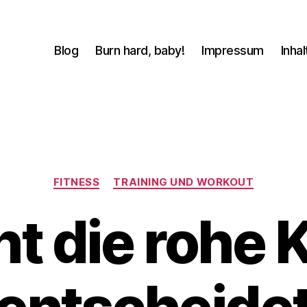
Blog
Burn hard, baby!
Impressum
Inhal
Kategorien
FITNESS
TRAINING UND WORKOUT
ht die rohe K
V
o