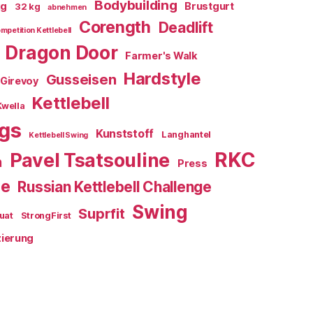
Bodybuilding
kg
Brustgurt
32 kg
abnehmen
Corength
Deadlift
mpetition Kettlebell
Dragon Door
Farmer's Walk
Hardstyle
Gusseisen
Girevoy
Kettlebell
Kwella
ngs
Kunststoff
Langhantel
Kettlebell Swing
RKC
Pavel Tsatsouline
n
Press
ue
Russian Kettlebell Challenge
Swing
Suprfit
uat
StrongFirst
zierung