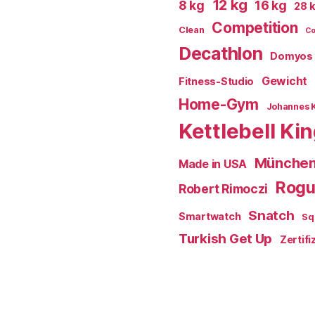
12 kg
8 kg
16 kg
28 
Competition
Clean
Co
Decathlon
Domyos
Gewicht
Fitness-Studio
Home-Gym
Johannes 
Kettlebell Ki
Münche
Made in USA
Rog
Robert Rimoczi
Snatch
Smartwatch
Sq
Turkish Get Up
Zertifi