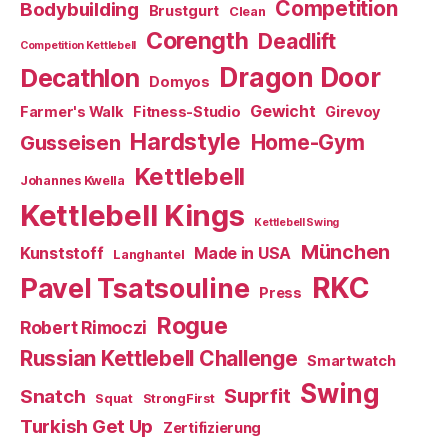
Competition
Bodybuilding
Brustgurt
Clean
Corength
Deadlift
Competition Kettlebell
Dragon Door
Decathlon
Domyos
Gewicht
Farmer's Walk
Fitness-Studio
Girevoy
Hardstyle
Home-Gym
Gusseisen
Kettlebell
Johannes Kwella
Kettlebell Kings
Kettlebell Swing
München
Kunststoff
Made in USA
Langhantel
RKC
Pavel Tsatsouline
Press
Rogue
Robert Rimoczi
Russian Kettlebell Challenge
Smartwatch
Swing
Suprfit
Snatch
Squat
StrongFirst
Turkish Get Up
Zertifizierung