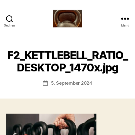
Suchen
Menü
Meine
Reise
mit
V
der
F2_KETTLEBELL_RATIO_
o
Kettlebell
n
DESKTOP_1470x.jpg
b
-
s
Beitragsautor
5. September 2024
Beitragsdatum
c
h
o
o
n