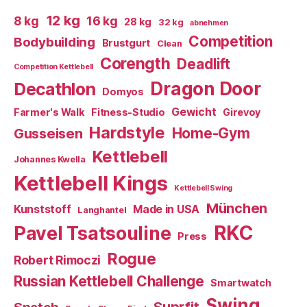
12 kg
8 kg
16 kg
28 kg
32 kg
abnehmen
Competition
Bodybuilding
Brustgurt
Clean
Corength
Deadlift
Competition Kettlebell
Dragon Door
Decathlon
Domyos
Gewicht
Farmer's Walk
Fitness-Studio
Girevoy
Hardstyle
Home-Gym
Gusseisen
Kettlebell
Johannes Kwella
Kettlebell Kings
Kettlebell Swing
München
Kunststoff
Made in USA
Langhantel
RKC
Pavel Tsatsouline
Press
Rogue
Robert Rimoczi
Russian Kettlebell Challenge
Smartwatch
Swing