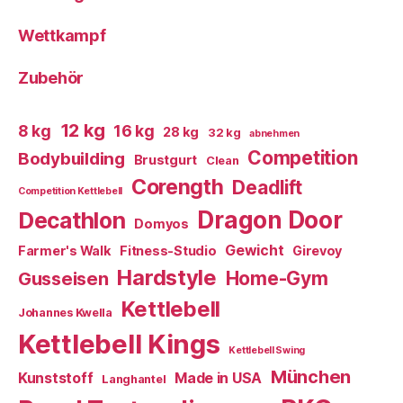
Wettkampf
Zubehör
12 kg
8 kg
16 kg
28 kg
32 kg
abnehmen
Competition
Bodybuilding
Brustgurt
Clean
Corength
Deadlift
Competition Kettlebell
Dragon Door
Decathlon
Domyos
Gewicht
Farmer's Walk
Fitness-Studio
Girevoy
Hardstyle
Home-Gym
Gusseisen
Kettlebell
Johannes Kwella
Kettlebell Kings
Kettlebell Swing
München
Kunststoff
Made in USA
Langhantel