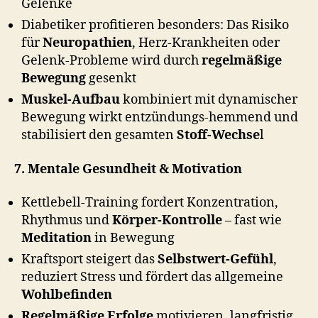
Gelenke
Diabetiker profitieren besonders: Das Risiko
für
Neuropathien
, Herz-Krankheiten oder
Gelenk-Probleme wird durch
regelmäßige
Bewegung
gesenkt
Muskel-Aufbau
kombiniert mit dynamischer
Bewegung wirkt entzündungs-hemmend und
stabilisiert den gesamten
Stoff-Wechse
l
7. Mentale Gesundheit & Motivation
Kettlebell-Training fordert Konzentration,
Rhythmus und
Körper-Kontrolle
– fast wie
Meditation
in Bewegung
Kraftsport steigert das
Selbstwert-Gefühl
,
reduziert Stress und fördert das allgemeine
Wohlbefinden
Regelmäßige Erfolge
motivieren, langfristig