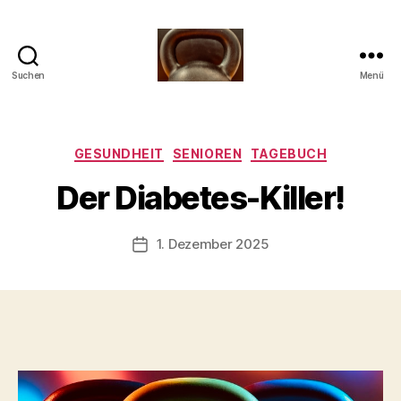
Suchen
Menü
Meine
Reise
mit
V
der
Kategorien
GESUNDHEIT
SENIOREN
TAGEBUCH
o
Kettlebell
n
Der Diabetes-Killer!
b
-
s
Beitragsautor
1. Dezember 2025
Beitragsdatum
c
h
o
o
n