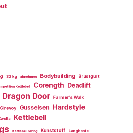
out
Bodybuilding
kg
Brustgurt
32 kg
abnehmen
Corength
Deadlift
mpetition Kettlebell
Dragon Door
Farmer's Walk
Hardstyle
Gusseisen
Girevoy
Kettlebell
Kwella
ngs
Kunststoff
Langhantel
Kettlebell Swing