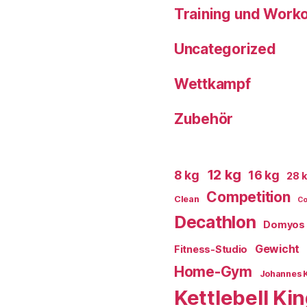
Training und Work
Uncategorized
Wettkampf
Zubehör
12 kg
8 kg
16 kg
28 
Competition
Clean
Co
Decathlon
Domyos
Gewicht
Fitness-Studio
Home-Gym
Johannes 
Kettlebell Ki