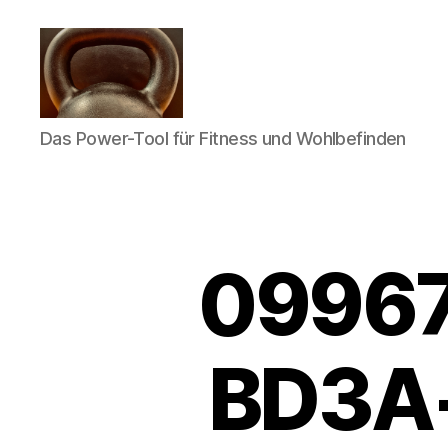
Meine
Das Power-Tool für Fitness und Wohlbefinden
Reise
mit
der
Kettlebell
09967
BD3A