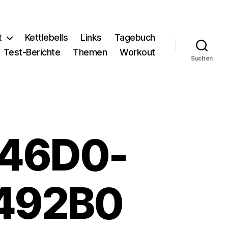
t
Kettlebells
Links
Tagebuch
Test-Berichte
Themen
Workout
Suchen
-46D0-
492B0