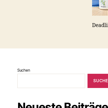
Deadli
Suchen
SUCH
Neueste Beiträg