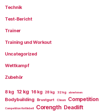
Technik
Test-Bericht
Trainer
Training und Workout
Uncategorized
Wettkampf
Zubehör
12 kg
8 kg
16 kg
28 kg
32 kg
abnehmen
Competition
Bodybuilding
Brustgurt
Clean
Corength
Deadlift
Competition Kettlebell