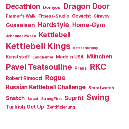
Dragon Door
Decathlon
Domyos
Gewicht
Farmer's Walk
Fitness-Studio
Girevoy
Hardstyle
Home-Gym
Gusseisen
Kettlebell
Johannes Kwella
Kettlebell Kings
Kettlebell Swing
München
Kunststoff
Made in USA
Langhantel
RKC
Pavel Tsatsouline
Press
Rogue
Robert Rimoczi
Russian Kettlebell Challenge
Smartwatch
Swing
Suprfit
Snatch
Squat
StrongFirst
Turkish Get Up
Zertifizierung