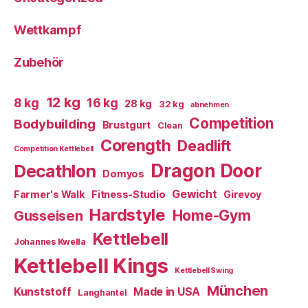
Wettkampf
Zubehör
12 kg
8 kg
16 kg
28 kg
32 kg
abnehmen
Competition
Bodybuilding
Brustgurt
Clean
Corength
Deadlift
Competition Kettlebell
Dragon Door
Decathlon
Domyos
Gewicht
Farmer's Walk
Fitness-Studio
Girevoy
Hardstyle
Home-Gym
Gusseisen
Kettlebell
Johannes Kwella
Kettlebell Kings
Kettlebell Swing
München
Kunststoff
Made in USA
Langhantel