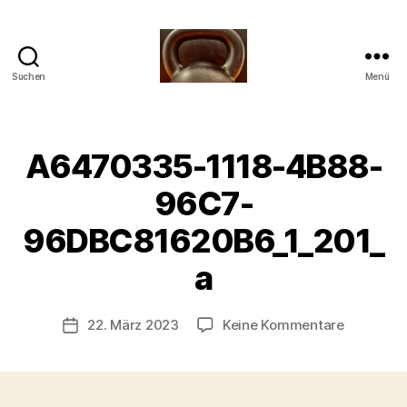
Suchen
Menü
Meine
Reise
mit
der
A6470335-1118-4B88-
Kettlebell
96C7-
V
96DBC81620B6_1_201_
o
n
a
b
-
s
Beitragsautor
zu
22. März 2023
Keine Kommentare
Beitragsdatum
c
A647033
h
1118-
o
4B88-
o
96C7-