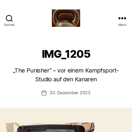
Suchen
Menü
Meine
Reise
mit
der
IMG_1205
Kettlebell
V
o
„The Punisher“ – vor einem Kampfsport-
n
b
Studio auf den Kanaren
-
s
Beitragsautor
20. Dezember 2023
Beitragsdatum
c
h
o
o
n