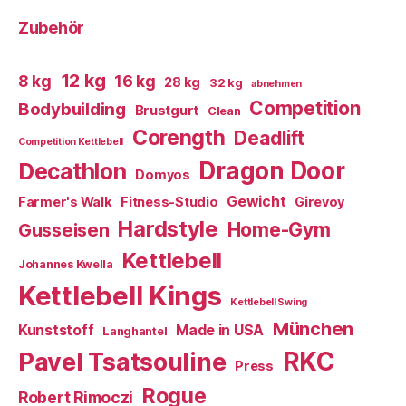
Zubehör
12 kg
8 kg
16 kg
28 kg
32 kg
abnehmen
Competition
Bodybuilding
Brustgurt
Clean
Corength
Deadlift
Competition Kettlebell
Dragon Door
Decathlon
Domyos
Gewicht
Farmer's Walk
Fitness-Studio
Girevoy
Hardstyle
Home-Gym
Gusseisen
Kettlebell
Johannes Kwella
Kettlebell Kings
Kettlebell Swing
München
Kunststoff
Made in USA
Langhantel
RKC
Pavel Tsatsouline
Press
Rogue
Robert Rimoczi