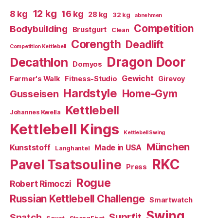
12 kg
8 kg
16 kg
28 kg
32 kg
abnehmen
Competition
Bodybuilding
Brustgurt
Clean
Corength
Deadlift
Competition Kettlebell
Dragon Door
Decathlon
Domyos
Gewicht
Farmer's Walk
Fitness-Studio
Girevoy
Hardstyle
Home-Gym
Gusseisen
Kettlebell
Johannes Kwella
Kettlebell Kings
Kettlebell Swing
München
Kunststoff
Made in USA
Langhantel
RKC
Pavel Tsatsouline
Press
Rogue
Robert Rimoczi
Russian Kettlebell Challenge
Smartwatch
Swing
Suprfit
Snatch