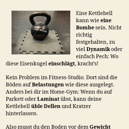
h
o
Eine Kettlebell
o
kann wie
eine
n
Bombe
sein. Nicht
richtig
festgehalten, zu
viel
Dynamik
oder
einfach Pech: Wo
diese Eisenkugel
einschlägt
, kracht’s!
Kein Problem im Fitness-Studio. Dort sind die
Böden auf
Belastungen
wie diese ausgelegt.
Anders bei dir im Home-Gym: Wenn du auf
Parkett oder
Laminat
übst, kann deine
Kettlebell
üble Dellen
und Kratzer
hinterlassen.
Also musst du den Boden vor dem
Gewicht