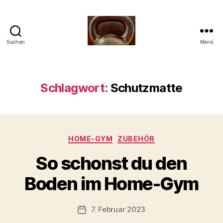
Suchen
Menü
Meine
Reise
mit
der
Schlagwort:
Schutzmatte
Kettlebell
Kategorien
HOME-GYM
ZUBEHÖR
V
So schonst du den
o
n
Boden im Home-Gym
b
-
s
Beitragsautor
7. Februar 2023
Beitragsdatum
c