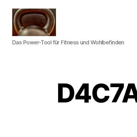
Meine
Das Power-Tool für Fitness und Wohlbefinden
Reise
mit
der
Kettlebell
D4C7A