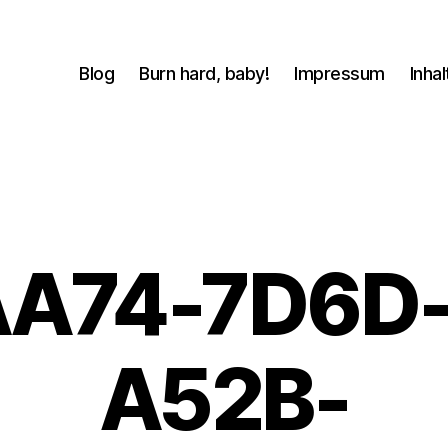
Blog
Burn hard, baby!
Impressum
Inhal
A74-7D6D
A52B-