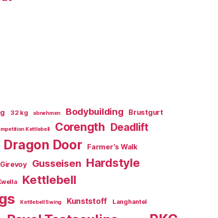
Bodybuilding
kg
Brustgurt
32 kg
abnehmen
Corength
Deadlift
mpetition Kettlebell
Dragon Door
Farmer's Walk
Hardstyle
Gusseisen
Girevoy
Kettlebell
Kwella
ngs
Kunststoff
Langhantel
Kettlebell Swing