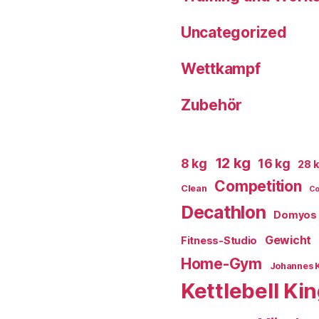
Uncategorized
Wettkampf
Zubehör
12 kg
8 kg
16 kg
28 
Competition
Clean
Co
Decathlon
Domyos
Gewicht
Fitness-Studio
Home-Gym
Johannes 
Kettlebell Ki