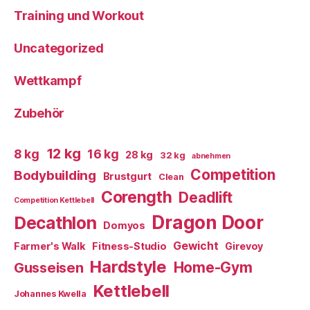
Training und Workout
Uncategorized
Wettkampf
Zubehör
12 kg
8 kg
16 kg
28 kg
32 kg
abnehmen
Competition
Bodybuilding
Brustgurt
Clean
Corength
Deadlift
Competition Kettlebell
Dragon Door
Decathlon
Domyos
Gewicht
Farmer's Walk
Fitness-Studio
Girevoy
Hardstyle
Home-Gym
Gusseisen
Kettlebell
Johannes Kwella