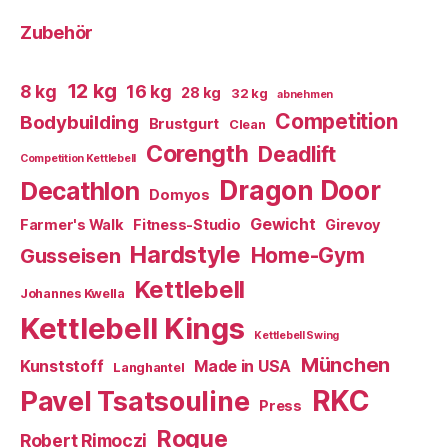
Zubehör
12 kg
8 kg
16 kg
28 kg
32 kg
abnehmen
Competition
Bodybuilding
Brustgurt
Clean
Corength
Deadlift
Competition Kettlebell
Dragon Door
Decathlon
Domyos
Gewicht
Farmer's Walk
Fitness-Studio
Girevoy
Hardstyle
Home-Gym
Gusseisen
Kettlebell
Johannes Kwella
Kettlebell Kings
Kettlebell Swing
München
Kunststoff
Made in USA
Langhantel
RKC
Pavel Tsatsouline
Press
Rogue
Robert Rimoczi