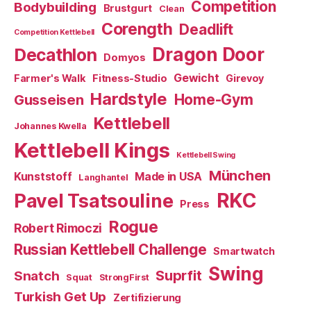
Competition
Bodybuilding
Brustgurt
Clean
Corength
Deadlift
Competition Kettlebell
Dragon Door
Decathlon
Domyos
Gewicht
Farmer's Walk
Fitness-Studio
Girevoy
Hardstyle
Home-Gym
Gusseisen
Kettlebell
Johannes Kwella
Kettlebell Kings
Kettlebell Swing
München
Kunststoff
Made in USA
Langhantel
RKC
Pavel Tsatsouline
Press
Rogue
Robert Rimoczi
Russian Kettlebell Challenge
Smartwatch
Swing
Suprfit
Snatch
Squat
StrongFirst
Turkish Get Up
Zertifizierung