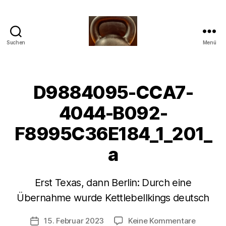
Suchen
Menü
Meine
Reise
mit
der
D9884095-CCA7-
Kettlebell
4044-B092-
F8995C36E184_1_201_
a
V
o
Erst Texas, dann Berlin: Durch eine
n
b
Übernahme wurde Kettlebellkings deutsch
-
s
Beitragsautor
zu
15. Februar 2023
Keine Kommentare
Beitragsdatum