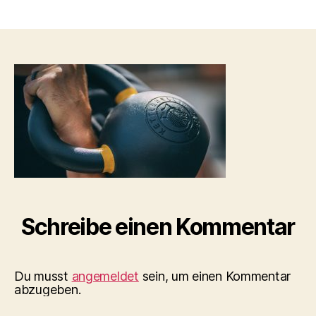
c
D98840
h
CCA7-
o
4044-
o
B092-
n
F8995C3
Schreibe einen Kommentar
Du musst
angemeldet
sein, um einen Kommentar
abzugeben.