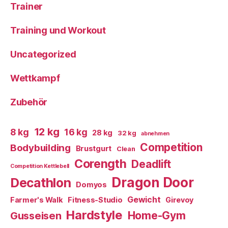
Trainer
Training und Workout
Uncategorized
Wettkampf
Zubehör
12 kg
8 kg
16 kg
28 kg
32 kg
abnehmen
Competition
Bodybuilding
Brustgurt
Clean
Corength
Deadlift
Competition Kettlebell
Dragon Door
Decathlon
Domyos
Gewicht
Farmer's Walk
Fitness-Studio
Girevoy
Hardstyle
Home-Gym
Gusseisen