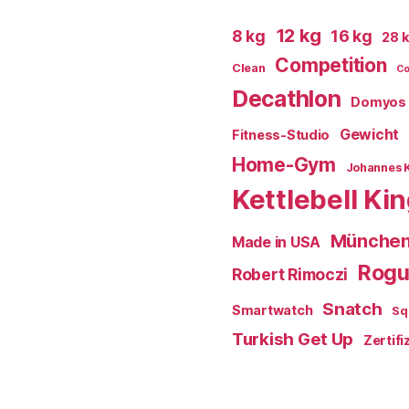
12 kg
8 kg
16 kg
28 
Competition
Clean
Co
Decathlon
Domyos
Gewicht
Fitness-Studio
Home-Gym
Johannes 
Kettlebell Ki
Münche
Made in USA
Rog
Robert Rimoczi
Snatch
Smartwatch
Sq
Turkish Get Up
Zertifi