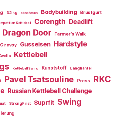
Bodybuilding
kg
Brustgurt
32 kg
abnehmen
Corength
Deadlift
mpetition Kettlebell
Dragon Door
Farmer's Walk
Hardstyle
Gusseisen
Girevoy
Kettlebell
Kwella
ngs
Kunststoff
Langhantel
Kettlebell Swing
RKC
Pavel Tsatsouline
n
Press
ue
Russian Kettlebell Challenge
Swing
Suprfit
uat
StrongFirst
zierung