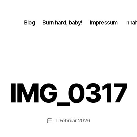
Blog
Burn hard, baby!
Impressum
Inhal
V
IMG_0317
o
n
b
-
s
Beitragsautor
1. Februar 2026
Beitragsdatum
c
h